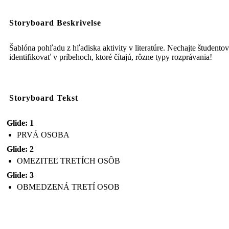
Storyboard Beskrivelse
Šablóna pohľadu z hľadiska aktivity v literatúre. Nechajte študentov
identifikovať v príbehoch, ktoré čítajú, rôzne typy rozprávania!
Storyboard Tekst
Glide: 1
PRVÁ OSOBA
Glide: 2
OMEZITEĽ TRETÍCH OSÔB
Glide: 3
OBMEDZENÁ TRETÍ OSOB