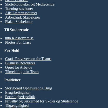
Skolebiblioteker og Mediecentre
Træningssessioner
Alle Lærerressourcer
Arbejdsark Skabeloner
Plakat Skabeloner
Til Studerende
min Klasseværelse
Photos For Class
For Hold
Gratis Prøveversion for Teams
Business Resources
Opret for Arbejde
Tilmeld dig min Team
Politikker
Storyboard Ophavsret og Brug
Brugsbetingelser
Fortrolighedspolitik
Privatliv og Sikkerhed for Skoler og Studerende
Tilgængelighed