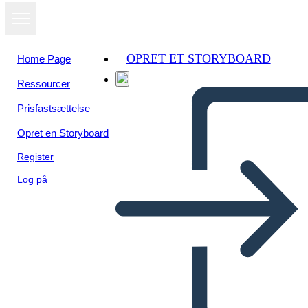
OPRET ET STORYBOARD
Home Page
Ressourcer
Se som
Prisfastsættelse
diasshow
Opret en Storyboard
Register
Log på
Šablóna Aktivity Hľadiska
Pohľadu