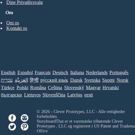
Dine Privatlivsvalg
Om
Om os
Kontakt os
English
Español
Français
Deutsch
Italiana
Nederlands
Português
עברית
العَرَبِيَّة
हिन्दी
ру́сский язы́к
Dansk
Svenska
Suomi
Norsk
Türkçe
Polski
Româna
Ceština
Slovenský
Magyar
Hrvatski
български
Lietuvos
Slovenščina
Latvijas
eesti
© 2026 - Clever Prototypes, LLC - Alle rettigheder
forbeholdes.
StoryboardThat er et varemærke tilhørende
Clever
Prototypes , LLC
og registreret i US Patent and Tradema
Office