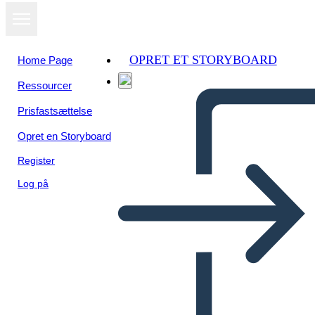
OPRET ET STORYBOARD
Home Page
Ressourcer
Prisfastsættelse
Opret en Storyboard
Register
Log på
Šablóna Pracovného Hárku
Persona