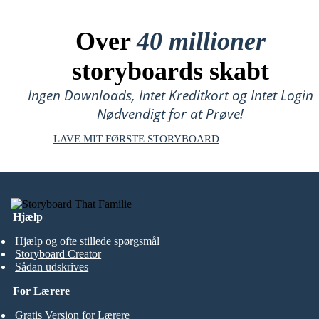
Over
40 millioner
storyboards skabt
Ingen Downloads, Intet Kreditkort og Intet Login
Nødvendigt for at Prøve!
LAVE MIT FØRSTE STORYBOARD
Hjælp
Hjælp og ofte stillede spørgsmål
Storyboard Creator
Sådan udskrives
For Lærere
Gratis Version for Lærere