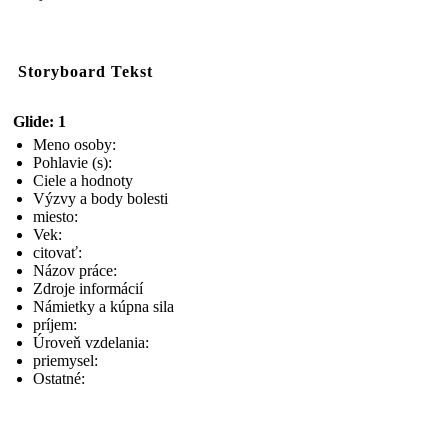
Storyboard Tekst
Glide: 1
Meno osoby:
Pohlavie (s):
Ciele a hodnoty
Výzvy a body bolesti
miesto:
Vek:
citovať:
Názov práce:
Zdroje informácií
Námietky a kúpna sila
príjem:
Úroveň vzdelania:
priemysel:
Ostatné: