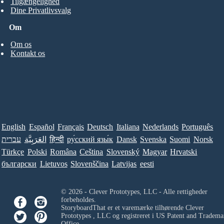
Tilgængelighed
Dine Privatlivsvalg
Om
Om os
Kontakt os
English
Español
Français
Deutsch
Italiana
Nederlands
Português
עברית
العَرَبِيَّة
हिन्दी
ру́сский язы́к
Dansk
Svenska
Suomi
Norsk
Türkçe
Polski
Româna
Ceština
Slovenský
Magyar
Hrvatski
български
Lietuvos
Slovenščina
Latvijas
eesti
© 2026 - Clever Prototypes, LLC - Alle rettigheder
forbeholdes.
StoryboardThat er et varemærke tilhørende
Clever
Prototypes , LLC
og registreret i US Patent and Tradema
Office