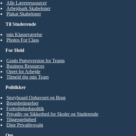
Alle Lærerressourcer
Arbejdsark Skabeloner
Plakat Skabeloner
Til Studerende
min Klasseværelse
Photos For Class
For Hold
Gratis Prøveversion for Teams
Business Resources
Opret for Arbejde
Tilmeld dig min Team
Politikker
Storyboard Ophavsret og Brug
Brugsbetingelser
Fortrolighedspolitik
Privatliv og Sikkerhed for Skoler og Studerende
Tilgængelighed
Dine Privatlivsvalg
Om