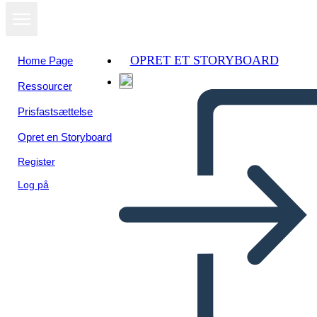
OPRET ET STORYBOARD
Home Page
Ressourcer
Se som
Prisfastsættelse
diasshow
Opret en Storyboard
Register
Log på
Predloga Družabne Igre 6