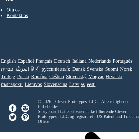
Om os
Kontakt os
English
Español
Français
Deutsch
Italiana
Nederlands
Português
עברית
العَرَبِيَّة
हिन्दी
ру́сский язы́к
Dansk
Svenska
Suomi
Norsk
Türkçe
Polski
Româna
Ceština
Slovenský
Magyar
Hrvatski
български
Lietuvos
Slovenščina
Latvijas
eesti
© 2026 - Clever Prototypes, LLC - Alle rettigheder
forbeholdes.
StoryboardThat er et varemærke tilhørende
Clever
Prototypes , LLC
og registreret i US Patent and Tradema
Office