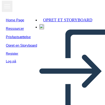
OPRET ET STORYBOARD
Home Page
Ressourcer
Se som
Prisfastsættelse
diasshow
Opret en Storyboard
Register
Log på
Historia sobre la literatura