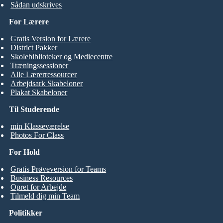
Sådan udskrives
For Lærere
Gratis Version for Lærere
District Pakker
Skolebiblioteker og Mediecentre
Træningssessioner
Alle Lærerressourcer
Arbejdsark Skabeloner
Plakat Skabeloner
Til Studerende
min Klasseværelse
Photos For Class
For Hold
Gratis Prøveversion for Teams
Business Resources
Opret for Arbejde
Tilmeld dig min Team
Politikker