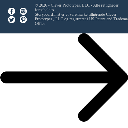
© 2026 - Clever Prototypes, LLC - Alle rettigheder
forbeholdes.
StoryboardThat er et varemærke tilhørende
Clever
Prototypes , LLC
og registreret i US Patent and Tradema
Office