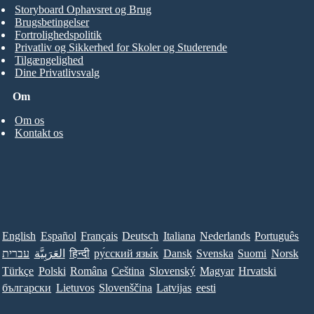
Storyboard Ophavsret og Brug
Brugsbetingelser
Fortrolighedspolitik
Privatliv og Sikkerhed for Skoler og Studerende
Tilgængelighed
Dine Privatlivsvalg
Om
Om os
Kontakt os
English
Español
Français
Deutsch
Italiana
Nederlands
Português
עברית
العَرَبِيَّة
हिन्दी
ру́сский язы́к
Dansk
Svenska
Suomi
Norsk
Türkçe
Polski
Româna
Ceština
Slovenský
Magyar
Hrvatski
български
Lietuvos
Slovenščina
Latvijas
eesti