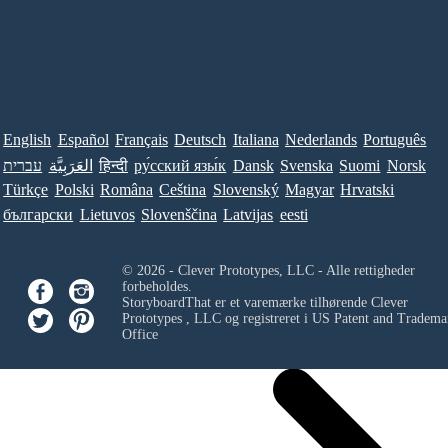
English
Español
Français
Deutsch
Italiana
Nederlands
Português
עברית
العَرَبِيَّة
हिन्दी
ру́сский язы́к
Dansk
Svenska
Suomi
Norsk
Türkçe
Polski
Româna
Ceština
Slovenský
Magyar
Hrvatski
български
Lietuvos
Slovenščina
Latvijas
eesti
© 2026 - Clever Prototypes, LLC - Alle rettigheder
forbeholdes.
StoryboardThat er et varemærke tilhørende
Clever
Prototypes , LLC
og registreret i US Patent and Tradema
Office