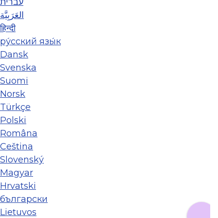
עברית
العَرَبِيَّة
हिन्दी
ру́сский язы́к
Dansk
Svenska
Suomi
Norsk
Türkçe
Polski
Româna
Ceština
Slovenský
Magyar
Hrvatski
български
Lietuvos