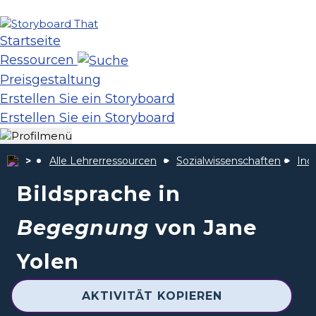
Startseite
Ressourcen
Preisgestaltung
Erstellen Sie ein Storyboard
Erstellen Sie ein Storyboard
Alle Lehrerressourcen
Sozialwissenschaften
Ind
Bildsprache in
Begegnung
von Jane
Yolen
AKTIVITÄT KOPIEREN