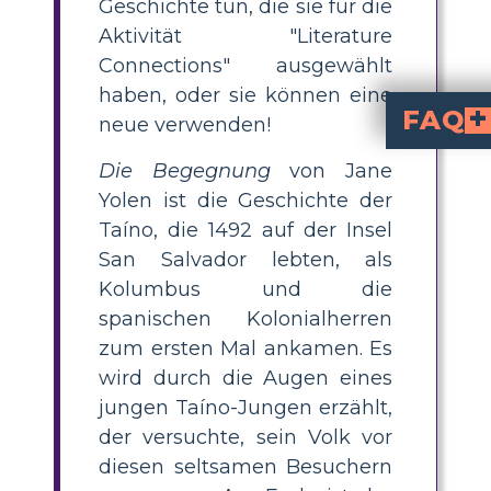
Geschichte tun, die sie für die
Aktivität "Literature
Connections" ausgewählt
haben, oder sie können eine
FAQ
neue verwenden!
Welche sind einig
verwendet. Beispiele sind: Vergleich – “Stimmen wie Donner,” Metapher – “die Haut war Mond für meine Sonne
Wie können Schüler bild
Schüler können nach Phrasen suchen, in denen etwas mit
verglichen wird (Vergleich), direkte Aussagen, dass etwas etwas anderes ist (Metap
Warum ist bildhafte Sp
hilft Lesern, die Geschichte durch die Augen der Taíno zu erleben, wodurch Gefühle und
Was ist eine gut
Eine empfohlene Aktivität besteht darin, dass Schüler drei Beispiele bildhafter Spra
mit kreativ
Was sind die Unterschiede zwischen Vergleich, Metapher und Person
vergleicht mit ‘wie’ oder ‘als’ ("Stimm
sagt, dass eine
verleiht Gegenständen menschliche Eigenschaften ("Muscheln mit Zun
Die Begegnung
von Jane
Yolen ist die Geschichte der
Taíno, die 1492 auf der Insel
San Salvador lebten, als
Kolumbus und die
spanischen Kolonialherren
zum ersten Mal ankamen. Es
wird durch die Augen eines
jungen Taíno-Jungen erzählt,
der versuchte, sein Volk vor
diesen seltsamen Besuchern