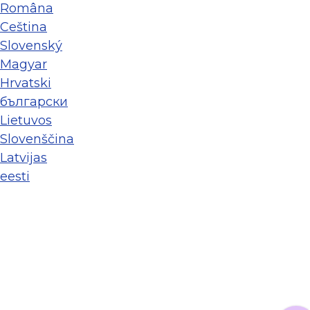
Româna
Ceština
Slovenský
Magyar
Hrvatski
български
Lietuvos
Slovenščina
Latvijas
eesti