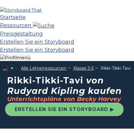
Startseite
Ressourcen
Preisgestaltung
Erstellen Sie ein Storyboard
Erstellen Sie ein Storyboard
Alle Lehrerressourcen
Klasse 3-5
Rikki-Tikki-Tavi
v
Rikki-Tikki-Tavi
von
Rudyard Kipling kaufen
Unterrichtspläne von Becky Harvey
ERSTELLEN SIE EIN STORYBOARD ▶