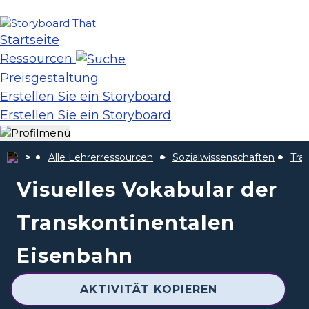
Startseite
Ressourcen
Preisgestaltung
Erstellen Sie ein Storyboard
Erstellen Sie ein Storyboard
Alle Lehrerressourcen
Sozialwissenschaften
Tra
Visuelles Vokabular der
Transkontinentalen
Eisenbahn
AKTIVITÄT KOPIEREN