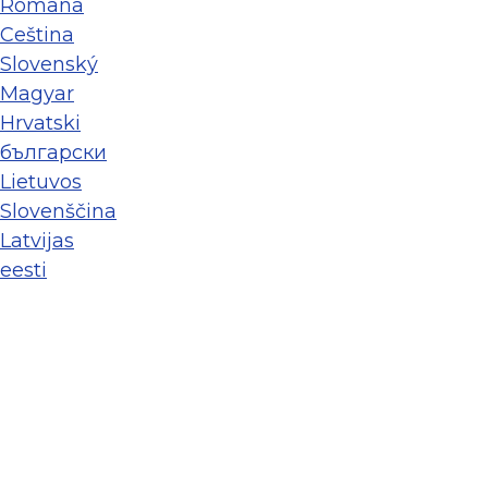
Româna
Ceština
Slovenský
Magyar
Hrvatski
български
Lietuvos
Slovenščina
Latvijas
eesti