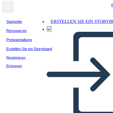
E
ERSTELLEN SIE EIN STORY
Startseite
Ressourcen
Als Diashow
Preisgestaltung
ansehen
Erstellen Sie ein Storyboard
Registrieren
Einloggen
Inti Raymi Genesis