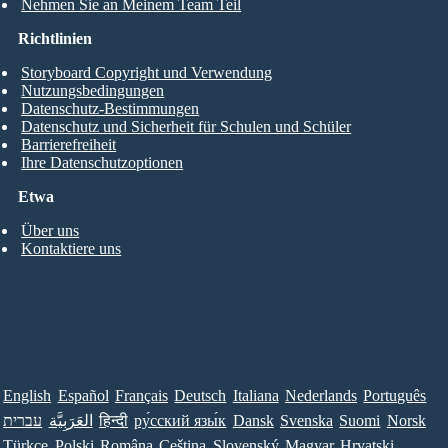
Nehmen Sie an Meinem Team Teil
Richtlinien
Storyboard Copyright und Verwendung
Nutzungsbedingungen
Datenschutz-Bestimmungen
Datenschutz und Sicherheit für Schulen und Schüler
Barrierefreiheit
Ihre Datenschutzoptionen
Etwa
Über uns
Kontaktiere uns
English
Español
Français
Deutsch
Italiana
Nederlands
Português
עברית
العَرَبِيَّة
हिन्दी
ру́сский язы́к
Dansk
Svenska
Suomi
Norsk
Türkçe
Polski
Româna
Ceština
Slovenský
Magyar
Hrvatski