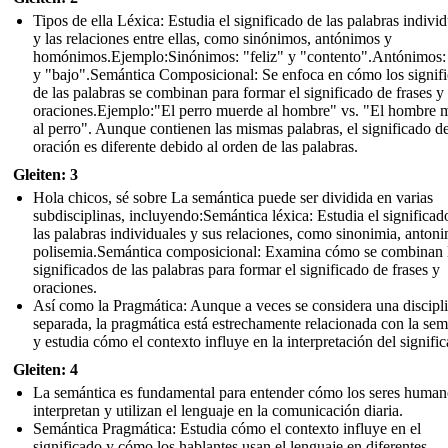
Tipos de ella Léxica: Estudia el significado de las palabras indivi
y las relaciones entre ellas, como sinónimos, antónimos y
homónimos.Ejemplo:Sinónimos: "feliz" y "contento".Antónimos: 
y "bajo".Semántica Composicional: Se enfoca en cómo los signif
de las palabras se combinan para formar el significado de frases y
oraciones.Ejemplo:"El perro muerde al hombre" vs. "El hombre 
al perro". Aunque contienen las mismas palabras, el significado d
oración es diferente debido al orden de las palabras.
Gleiten: 3
Hola chicos, sé sobre La semántica puede ser dividida en varias
subdisciplinas, incluyendo:Semántica léxica: Estudia el significad
las palabras individuales y sus relaciones, como sinonimia, antoni
polisemia.Semántica composicional: Examina cómo se combinan 
significados de las palabras para formar el significado de frases y
oraciones.
Así como la Pragmática: Aunque a veces se considera una discipl
separada, la pragmática está estrechamente relacionada con la sem
y estudia cómo el contexto influye en la interpretación del signifi
Gleiten: 4
La semántica es fundamental para entender cómo los seres human
interpretan y utilizan el lenguaje en la comunicación diaria.
Semántica Pragmática: Estudia cómo el contexto influye en el
significado y cómo los hablantes usan el lenguaje en diferentes