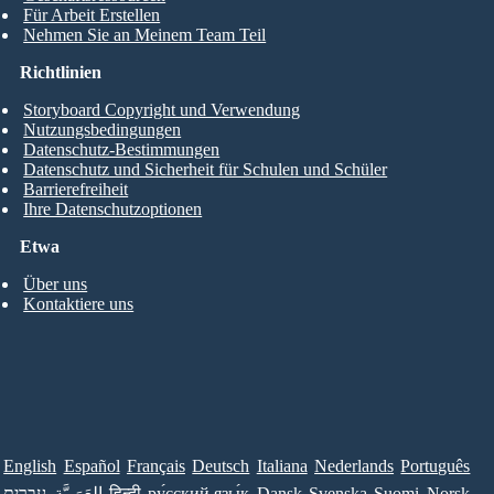
Für Arbeit Erstellen
Nehmen Sie an Meinem Team Teil
Richtlinien
Storyboard Copyright und Verwendung
Nutzungsbedingungen
Datenschutz-Bestimmungen
Datenschutz und Sicherheit für Schulen und Schüler
Barrierefreiheit
Ihre Datenschutzoptionen
Etwa
Über uns
Kontaktiere uns
English
Español
Français
Deutsch
Italiana
Nederlands
Português
עברית
العَرَبِيَّة
हिन्दी
ру́сский язы́к
Dansk
Svenska
Suomi
Norsk