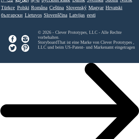
Türkçe
Polski
Româna
Ceština
Slovenský
Magyar
Hrvatski
български
Lietuvos
Slovenščina
Latvijas
eesti
© 2026 - Clever Prototypes, LLC - Alle Rechte
vorbehalten.
StoryboardThat ist eine Marke von
Clever Prototypes ,
LLC
und beim US-Patent- und Markenamt eingetragen