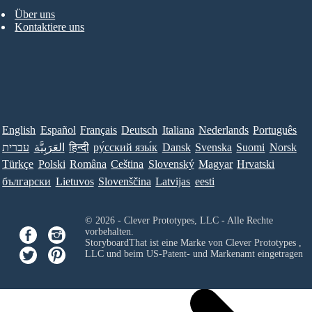
Über uns
Kontaktiere uns
English
Español
Français
Deutsch
Italiana
Nederlands
Português
עברית
العَرَبِيَّة
हिन्दी
ру́сский язы́к
Dansk
Svenska
Suomi
Norsk
Türkçe
Polski
Româna
Ceština
Slovenský
Magyar
Hrvatski
български
Lietuvos
Slovenščina
Latvijas
eesti
© 2026 - Clever Prototypes, LLC - Alle Rechte
vorbehalten.
StoryboardThat ist eine Marke von
Clever Prototypes ,
LLC
und beim US-Patent- und Markenamt eingetragen