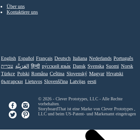
Über uns
Kontaktiere uns
English
Español
Français
Deutsch
Italiana
Nederlands
Português
עברית
العَرَبِيَّة
हिन्दी
ру́сский язы́к
Dansk
Svenska
Suomi
Norsk
Türkçe
Polski
Româna
Ceština
Slovenský
Magyar
Hrvatski
български
Lietuvos
Slovenščina
Latvijas
eesti
© 2026 - Clever Prototypes, LLC - Alle Rechte
vorbehalten.
StoryboardThat ist eine Marke von
Clever Prototypes ,
LLC
und beim US-Patent- und Markenamt eingetragen