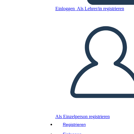
13 colônias
Einloggen
Als Lehrer/in registrieren
Kopieren Sie dieses Storyboard
ERSTELLEN SIE EIN STORYBOARD
DIASHOW ABSPIELEN
LIES MIR VOR
Als Einzelperson registrieren
Registrieren