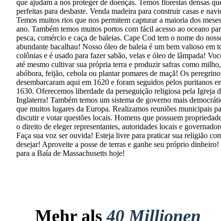
que ajudam a nos proteger de doenças. Temos florestas densas qu
perfeitas para desbaste. Venda madeira para construir casas e navi
Temos muitos rios que nos permitem capturar a maioria dos mese
ano. Também temos muitos portos com fácil acesso ao oceano pa
pesca, comércio e caça de baleias. Cape Cod tem o nome do noss
abundante bacalhau! Nosso óleo de baleia é um bem valioso em t
colônias e é usado para fazer sabão, velas e óleo de lâmpada! Vo
até mesmo cultivar sua própria terra e produzir safras como milho,
abóbora, feijão, cebola ou plantar pomares de maçã! Os peregrino
desembarcaram aqui em 1620 e foram seguidos pelos puritanos e
1630. Oferecemos liberdade da perseguição religiosa pela Igreja 
Inglaterra! Também temos um sistema de governo mais democráti
que muitos lugares da Europa. Realizamos reuniões municipais pa
discutir e votar questões locais. Homens que possuem propriedad
o direito de eleger representantes, autoridades locais e governador
Faça sua voz ser ouvida! Esteja livre para praticar sua religião co
desejar! Aproveite a posse de terras e ganhe seu próprio dinheiro
para a Baía de Massachusetts hoje!
Mehr als
40 Millionen