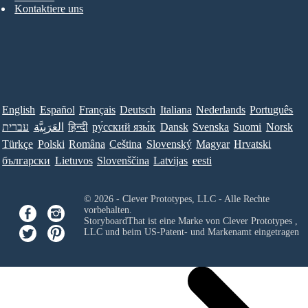
Kontaktiere uns
English
Español
Français
Deutsch
Italiana
Nederlands
Português
עברית
العَرَبِيَّة
हिन्दी
ру́сский язы́к
Dansk
Svenska
Suomi
Norsk
Türkçe
Polski
Româna
Ceština
Slovenský
Magyar
Hrvatski
български
Lietuvos
Slovenščina
Latvijas
eesti
© 2026 - Clever Prototypes, LLC - Alle Rechte
vorbehalten.
StoryboardThat ist eine Marke von
Clever Prototypes ,
LLC
und beim US-Patent- und Markenamt eingetragen