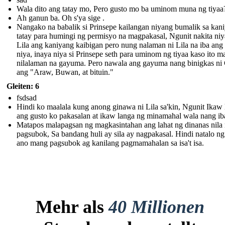
Wala dito ang tatay mo, Pero gusto mo ba uminom muna ng tiyaa
Ah ganun ba. Oh s'ya sige .
Nangako na babalik si Prinsepe kailangan niyang bumalik sa kan
tatay para humingi ng permisyo na magpakasal, Ngunit nakita niy
Lila ang kaniyang kaibigan pero nung nalaman ni Lila na iba ang
niya, inaya niya si Prinsepe seth para uminom ng tiyaa kaso ito 
nilalaman na gayuma. Pero nawala ang gayuma nang binigkas ni
ang "Araw, Buwan, at bituin."
Gleiten: 6
fsdsad
Hindi ko maalala kung anong ginawa ni Lila sa'kin, Ngunit Ikaw 
ang gusto ko pakasalan at ikaw langa ng minamahal wala nang ib
Matapos malapagsan ng magkasintahan ang lahat ng dinanas nila
pagsubok, Sa bandang huli ay sila ay nagpakasal. Hindi natalo n
ano mang pagsubok ag kanilang pagmamahalan sa isa't isa.
Mehr als
40 Millionen