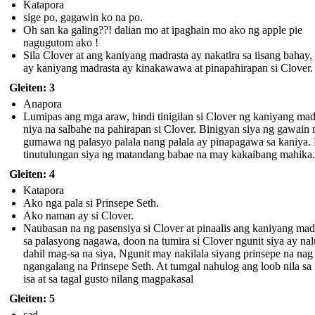
Katapora
sige po, gagawin ko na po.
Oh san ka galing??! dalian mo at ipaghain mo ako ng apple pie
nagugutom ako !
Sila Clover at ang kaniyang madrasta ay nakatira sa iisang bahay,
ay kaniyang madrasta ay kinakawawa at pinapahirapan si Clover.
Gleiten: 3
Anapora
Lumipas ang mga araw, hindi tinigilan si Clover ng kaniyang mad
niya na salbahe na pahirapan si Clover. Binigyan siya ng gawain 
gumawa ng palasyo palala nang palala ay pinapagawa sa kaniya.
tinutulungan siya ng matandang babae na may kakaibang mahika.
Gleiten: 4
Katapora
Ako nga pala si Prinsepe Seth.
Ako naman ay si Clover.
Naubasan na ng pasensiya si Clover at pinaalis ang kaniyang mad
sa palasyong nagawa, doon na tumira si Clover ngunit siya ay na
dahil mag-sa na siya, Ngunit may nakilala siyang prinsepe na nag
ngangalang na Prinsepe Seth. At tumgal nahulog ang loob nila sa i
isa at sa tagal gusto nilang magpakasal
Gleiten: 5
sad