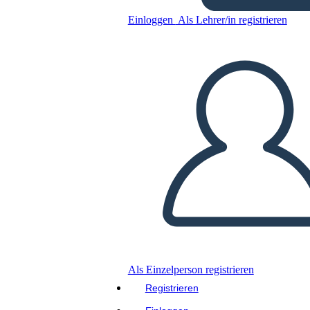
desafíos adaptativos
Einloggen
Als Lehrer/in registrieren
Kopieren Sie dieses Storyboard
ERSTELLEN SIE EIN STORYBOARD
DIASHOW ABSPIELEN
LIES MIR VOR
Als Einzelperson registrieren
Registrieren