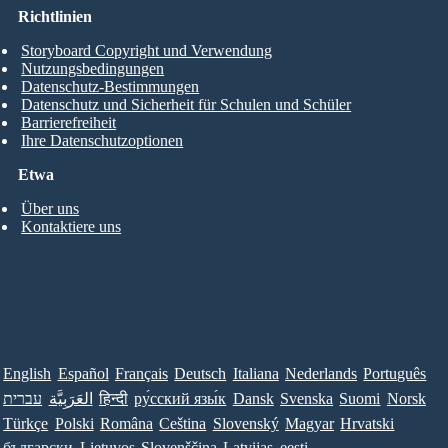
Richtlinien
Storyboard Copyright und Verwendung
Nutzungsbedingungen
Datenschutz-Bestimmungen
Datenschutz und Sicherheit für Schulen und Schüler
Barrierefreiheit
Ihre Datenschutzoptionen
Etwa
Über uns
Kontaktiere uns
English
Español
Français
Deutsch
Italiana
Nederlands
Português
עברית
العَرَبِيَّة
हिन्दी
ру́сский язы́к
Dansk
Svenska
Suomi
Norsk
Türkçe
Polski
Româna
Ceština
Slovenský
Magyar
Hrvatski
български
Lietuvos
Slovenščina
Latvijas
eesti