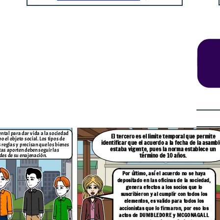
 permite
la asa
mblea
blece un
Dras, eso quiere decir que ¿Nuestra
sociedad MAGIPEDIA S.A.S., al ser
irregular, no existe?
haya
iedad,
 lo
s los
los
o los
GONAGALL
No George, su sociedad sí es una persona jurídica existente ya que cumplió con la
inscripción del documento de consitutción en el Registro Mercantil, sin embargo, es
irregular por no haber cumplido con el Registro especial de los aportes como lo ordena
el parágrafo 2 del Art. 5 de la Ley S.A.S. Ahora bien, la consecuencia de esto es que no
genera oponibilidad (Art. 901 del CCo) ante terceros, por lo cual podrán atacar el
patrimonio social y la responsabilidad de los socios será solidaria e ilimitada.
ntal para dar vida a la sociedad
El tercero es el limite temporal que permite
o el objeto social. Los tipos de
identificar que el acuerdo a la fecha de la asa
mbl
 reglas y precisan que los bienes
estaba vigente, pues la norma establece un
tas aporten deben seguir las
término de 10 años.
es de su enajenación.
Por último, así el acuerdo no se haya
depositado en las oficinas de la sociedad,
genera efectos a los socios que lo
suscribieron y al cumplir con todos los
elementos, es valido para todos los
accionistas que lo firmaron, por eso los
actos de
DUMBLEDORE y MCGONAGALL
stro Mercantil, sin embargo, es