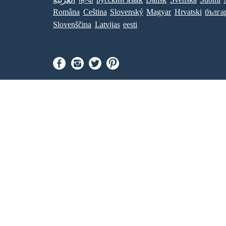
Româna
Ceština
Slovenský
Magyar
Hrvatski
бълга
Slovenščina
Latvijas
eesti