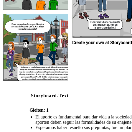
irregular por no haber cumplido con el Registro espec
el parágrafo 2 del Art. 5 de la Ley S.A.S. Ahora bien, la consecuencia de esto es que no
genera oponibilidad (Art. 901 del CCo) ante terceros, por lo cual podrán atacar el
patrimonio social
Esperamos haber resuelto
sus preguntas, fue un
Dras, eso quiere decir que ¿Nuestra
sociedad MAGIPEDIA S.A.S., al ser
placer atenderlos!
irregular, no existe?
Create your own at Storyboard
No George, su sociedad sí es una persona jurídica existente ya que cumplió con la
inscripción del documento de consitutción en el Registro Mercantil, sin embargo, es
irregular por no haber cumplido con el Registro especial de los aportes como lo ordena
el parágrafo 2 del Art. 5 de la Ley S.A.S. Ahora bien, la consecuencia de esto es que no
genera oponibilidad (Art. 901 del CCo) ante terceros, por lo cual podrán atacar el
patrimonio social y la responsabilidad de los socios será solidaria e ilimitada.
Storyboard-Text
Gleiten: 1
El aporte es fundamental para dar vida a la sociedad 
aporten deben seguir las formalidades de su enajena
Esperamos haber resuelto sus preguntas, fue un plac