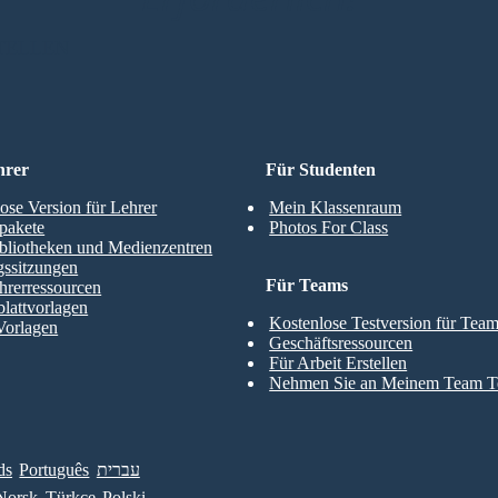
TELLEN
hrer
Für Studenten
ose Version für Lehrer
Mein Klassenraum
pakete
Photos For Class
bliotheken und Medienzentren
gssitzungen
Für Teams
hrerressourcen
blattvorlagen
Kostenlose Testversion für Tea
Vorlagen
Geschäftsressourcen
Für Arbeit Erstellen
Nehmen Sie an Meinem Team Te
ds
Português
עברית
Norsk
Türkçe
Polski