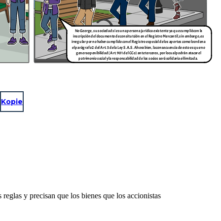
No George, su sociedad sí es una persona jurídica existente ya que cumplió con la
inscripción del documento de consitutción en el Registro Mercantil, sin embargo, es
irregular por no haber cumplido con el Registro especial de los aportes como lo ordena
el parágrafo 2 del Art. 5 de la Ley S.A.S. Ahora bien, la consecuencia de esto es que no
genera oponibilidad (Art. 901 del CCo) ante terceros, por lo cual podrán atacar el
patrimonio social y la responsabilidad de los socios será solidaria e ilimitada.
Kopie
s reglas y precisan que los bienes que los accionistas