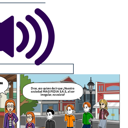
ea
Dras, eso quiere decir que ¿Nuestra
sociedad MAGIPEDIA S.A.S., al ser
irregular, no existe?