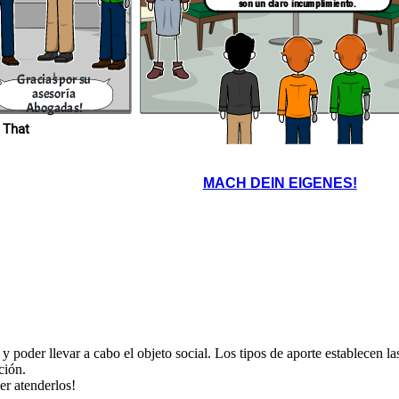
son un claro incumplimiento.
ial de los aportes como lo ordena
 y la responsabilidad de los socios será solidaria e ilimitada.
Gracias por su
asesoría
Abogadas!
 That
MACH DEIN EIGENES!
y poder llevar a cabo el objeto social. Los tipos de aporte establecen la
ción.
er atenderlos!