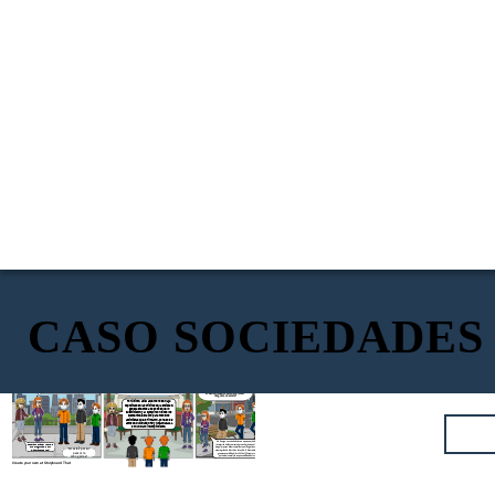
CASO SOCIEDADES
El aporte es fundamental para dar vida a la sociedad
El tercero es el limite temporal que permite
y poder llevar a cabo el objeto social. Los tipos de
identificar que el acuerdo a la fecha de la asa
mblea
aporte establecen las reglas y precisan que los bienes
estaba vigente, pues la norma establece un
que los accionistas aporten deben seguir las
Dras, eso quiere decir que ¿Nuestra
término de 10 años.
formalidades de su enajenación.
sociedad MAGIPEDIA S.A.S., al ser
irregular, no existe?
Por último, así el acuerdo no se haya
depositado en las oficinas de la sociedad,
genera efectos a los socios que lo
suscribieron y al cumplir con todos los
elementos, es valido para todos los
accionistas que lo firmaron, por eso los
actos de
DUMBLEDORE y MCGONAGALL
son un claro incumplimiento.
No George, su sociedad sí es una persona jurídica existente ya que cumplió con la
Esperamos haber resuelto
inscripción del documento de consitutción en el Registro Mercantil, sin embargo, es
sus preguntas, fue un
irregular por no haber cumplido con el Registro especial de los aportes como lo ordena
Gracias por su
placer atenderlos!
el parágrafo 2 del Art. 5 de la Ley S.A.S. Ahora bien, la consecuencia de esto es que no
asesoría
genera oponibilidad (Art. 901 del CCo) ante terceros, por lo cual podrán atacar el
Abogadas!
patrimonio social y la responsabilidad de los socios será solidaria e ilimitada.
Create your own at Storyboard That