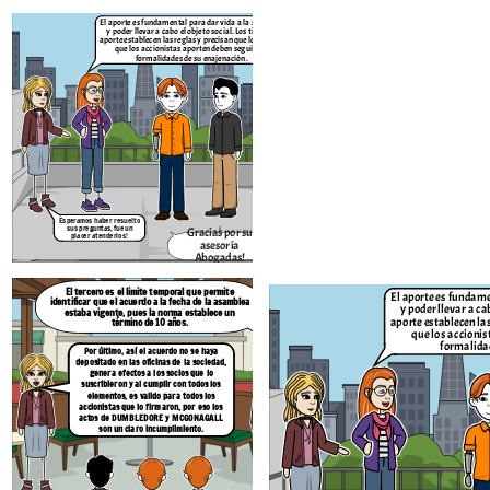
El aporte es fundamental para dar vida a la sociedad
El tercero es el limite temporal que
y poder llevar a cabo el objeto social. Los tipos de
identificar que el acuerdo a la fecha de 
aporte establecen las reglas y precisan que los bienes
estaba vigente, pues la norma esta
que los accionistas aporten deben seguir las
término de 10 años.
formalidades de su enajenación.
Por último, así el acuerdo no se 
depositado en las oficinas de la soc
genera efectos a los socios que
suscribieron y al cumplir con todo
elementos, es valido para todos 
accionistas que lo firmaron, por es
actos de
DUMBLEDORE y MC
son un claro incumplimiento.
Esperamos haber resuelto
sus preguntas, fue un
Gracias por su
placer atenderlos!
asesoría
Abogadas!
Create your own at Storyboard That
El tercero es el limite temporal que permite
El aporte es fundame
identificar que el acuerdo a la fecha de la asa
mblea
y poder llevar a cab
estaba vigente, pues la norma establece un
Dras, eso quiere decir que ¿Nuestra
aporte establecen las
término de 10 años.
sociedad MAGIPEDIA S.A.S., al ser
que los accionis
irregular, no existe?
formalidad
Por último, así el acuerdo no se haya
depositado en las oficinas de la sociedad,
genera efectos a los socios que lo
suscribieron y al cumplir con todos los
elementos, es valido para todos los
accionistas que lo firmaron, por eso los
actos de
DUMBLEDORE y MCGONAGALL
son un claro incumplimiento.
No George, su sociedad sí es una persona jurídica existente ya que cumplió con la
inscripción del documento de consitutción en el Regi