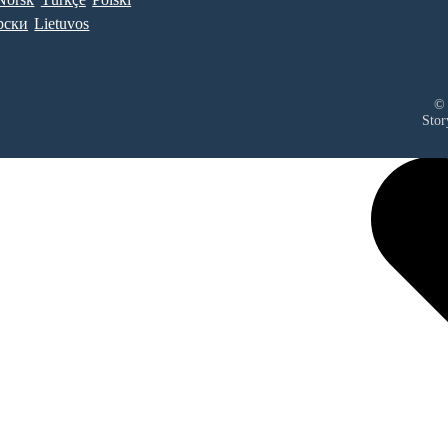
рски
Lietuvos
© 
Stor