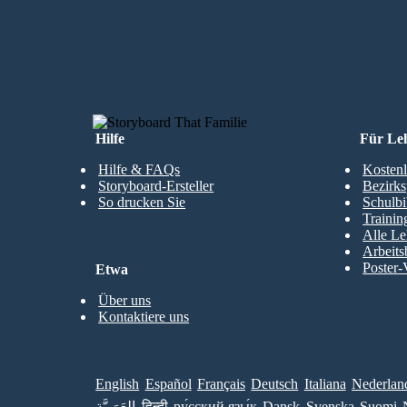
MEIN ERSTES STORYBOARD ERS
Hilfe
Für Le
Hilfe & FAQs
Kostenl
Storyboard-Ersteller
Bezirks
So drucken Sie
Schulbi
Trainin
Alle Le
Arbeits
Poster-
Etwa
Über uns
Kontaktiere uns
English
Español
Français
Deutsch
Italiana
Nederlan
العَرَبِيَّة
हिन्दी
ру́сский язы́к
Dansk
Svenska
Suomi