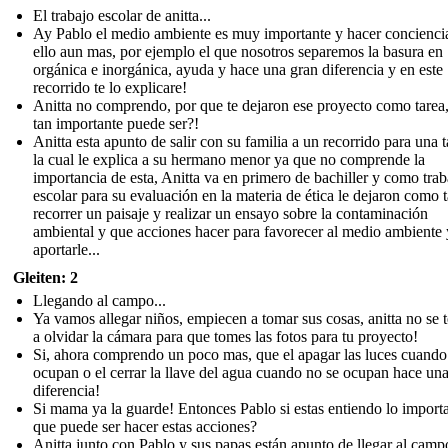
El trabajo escolar de anitta...
Ay Pablo el medio ambiente es muy importante y hacer concienci
ello aun mas, por ejemplo el que nosotros separemos la basura en
orgánica e inorgánica, ayuda y hace una gran diferencia y en este
recorrido te lo explicare!
Anitta no comprendo, por que te dejaron ese proyecto como tarea
tan importante puede ser?!
Anitta esta apunto de salir con su familia a un recorrido para una t
la cual le explica a su hermano menor ya que no comprende la
importancia de esta, Anitta va en primero de bachiller y como trab
escolar para su evaluación en la materia de ética le dejaron como 
recorrer un paisaje y realizar un ensayo sobre la contaminación
ambiental y que acciones hacer para favorecer al medio ambiente 
aportarle...
Gleiten: 2
Llegando al campo...
Ya vamos allegar niños, empiecen a tomar sus cosas, anitta no se 
a olvidar la cámara para que tomes las fotos para tu proyecto!
Si, ahora comprendo un poco mas, que el apagar las luces cuando
ocupan o el cerrar la llave del agua cuando no se ocupan hace un
diferencia!
Si mama ya la guarde! Entonces Pablo si estas entiendo lo import
que puede ser hacer estas acciones?
Anitta junto con Pablo y sus papas están apunto de llegar al camp