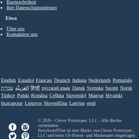
Barrierefreiheit
Ihre Datenschutzoptionen
Etwa
Über uns
Kontaktiere uns
English
Español
Français
Deutsch
Italiana
Nederlands
Português
עברית
العَرَبِيَّة
हिन्दी
ру́сский язы́к
Dansk
Svenska
Suomi
Norsk
Türkçe
Polski
Româna
Ceština
Slovenský
Magyar
Hrvatski
български
Lietuvos
Slovenščina
Latvijas
eesti
© 2026 - Clever Prototypes, LLC - Alle Rechte
vorbehalten.
StoryboardThat ist eine Marke von
Clever Prototypes ,
LLC
und beim US-Patent- und Markenamt eingetragen