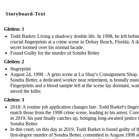
Storyboard-Text
Gleiten: 1
Todd Barket: Living a shadowy double life. In 1998, he left behi
crucial fingerprints at a crime scene in Delray Beach, Florida. A d
secret loomed over his normal facade.
Found Guilty for the murder of Sondra Better
Gleiten: 2
fingerprint
August 24, 1998 - A grim scene at Lu Shay's Consignment Shop.
Sondra Better, a dedicated worker near retirement, is brutally mur
Fingerprints and a blood sample left at the scene lay dormant, wai
unveil the killer.
Gleiten: 3
2018: A routine job application changes fate. Todd Barket's finger
match those from the 1998 crime scene, leading to his arrest. Con
in 2019, his past finally catches up, bringing long-awaited justice 
Sondra Better.
In this court, on this day in 2019, Todd Barket is found guilty of t
first-degree murder of Sondra Better, committed in August 1998 a