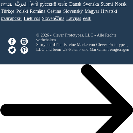
עברית
العَرَبِيَّة
हिन्दी
ру́сский язы́к
Dansk
Svenska
Suomi
Norsk
Türkçe
Polski
Româna
Ceština
Slovenský
Magyar
Hrvatski
български
Lietuvos
Slovenščina
Latvijas
eesti
© 2026 - Clever Prototypes, LLC - Alle Rechte
vorbehalten.
StoryboardThat ist eine Marke von
Clever Prototypes ,
LLC
und beim US-Patent- und Markenamt eingetragen