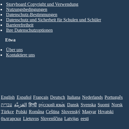
Storyboard Copyright und Verwendung
Nutzungsbedingungen
Datenschutz-Bestimmungen
Datenschutz und Sicherheit für Schulen und Schüler
Barrierefreiheit
Ihre Datenschutzoptionen
Etwa
Über uns
Kontaktiere uns
English
Español
Français
Deutsch
Italiana
Nederlands
Português
עברית
العَرَبِيَّة
हिन्दी
ру́сский язы́к
Dansk
Svenska
Suomi
Norsk
Türkçe
Polski
Româna
Ceština
Slovenský
Magyar
Hrvatski
български
Lietuvos
Slovenščina
Latvijas
eesti