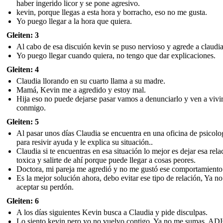
haber ingerido licor y se pone agresivo.
kevin, porque llegas a esta hora y borracho, eso no me gusta.
Yo puego llegar a la hora que quiera.
Gleiten: 3
Al cabo de esa discuión kevin se puso nervioso y agrede a claudia
Yo puego llegar cuando quiera, no tengo que dar explicaciones.
Gleiten: 4
Claudia llorando en su cuarto llama a su madre.
Mamá, Kevin me a agredido y estoy mal.
Hija eso no puede dejarse pasar vamos a denunciarlo y ven a vivi
conmigo.
Gleiten: 5
Al pasar unos días Claudia se encuentra en una oficina de psicolo
para resivir ayuda y le explica su situación..
Claudia si te encuentras en esa situación lo mejor es dejar esa rela
toxica y salirte de ahí porque puede llegar a cosas peores.
Doctora, mi pareja me agredió y no me gustó ese comportamiento
Es la mejor solución ahora, debo evitar ese tipo de relación, Ya n
aceptar su perdón.
Gleiten: 6
A los días siguientes Kevin busca a Claudia y pide disculpas.
Lo siento kevin pero yo no vuelvo contigo. Ya no me sumas. AD