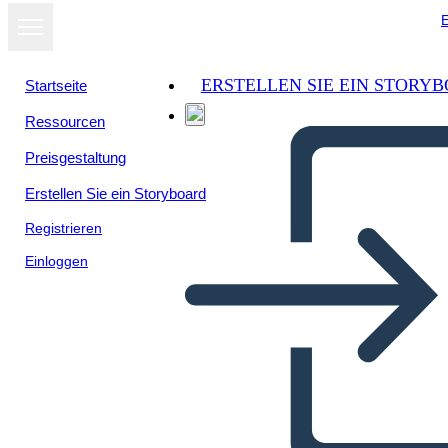
E
ERSTELLEN SIE EIN STORY
Startseite
Ressourcen
Als Diashow
Preisgestaltung
ansehen
Erstellen Sie ein Storyboard
Registrieren
Einloggen
comflicto de una pareja