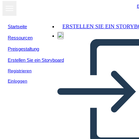
E
ERSTELLEN SIE EIN STORY
Startseite
Ressourcen
Als Diashow
Preisgestaltung
ansehen
Erstellen Sie ein Storyboard
Registrieren
Einloggen
Untitled Storyboard