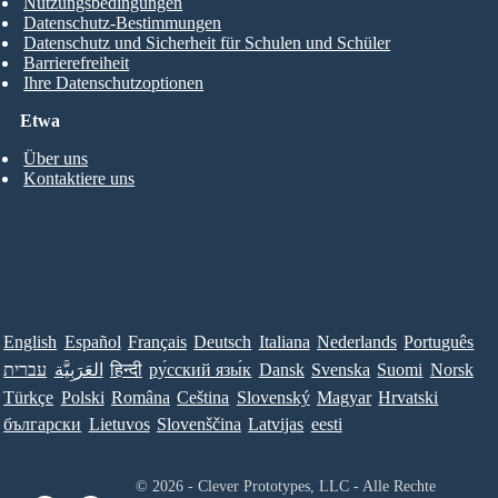
Nutzungsbedingungen
Datenschutz-Bestimmungen
Datenschutz und Sicherheit für Schulen und Schüler
Barrierefreiheit
Ihre Datenschutzoptionen
Etwa
Über uns
Kontaktiere uns
English
Español
Français
Deutsch
Italiana
Nederlands
Português
עברית
العَرَبِيَّة
हिन्दी
ру́сский язы́к
Dansk
Svenska
Suomi
Norsk
Türkçe
Polski
Româna
Ceština
Slovenský
Magyar
Hrvatski
български
Lietuvos
Slovenščina
Latvijas
eesti
© 2026 - Clever Prototypes, LLC - Alle Rechte