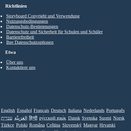
Richtlinien
Storyboard Copyright und Verwendung
Nutzungsbedingungen
Datenschutz-Bestimmungen
Datenschutz und Sicherheit für Schulen und Schüler
Barrierefreiheit
Ihre Datenschutzoptionen
Etwa
Über uns
Kontaktiere uns
English
Español
Français
Deutsch
Italiana
Nederlands
Português
עברית
العَرَبِيَّة
हिन्दी
ру́сский язы́к
Dansk
Svenska
Suomi
Norsk
Türkçe
Polski
Româna
Ceština
Slovenský
Magyar
Hrvatski