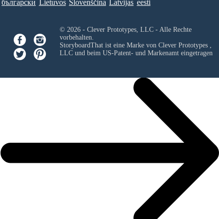
български
Lietuvos
Slovenščina
Latvijas
eesti
© 2026 - Clever Prototypes, LLC - Alle Rechte
vorbehalten.
StoryboardThat ist eine Marke von
Clever Prototypes ,
LLC
und beim US-Patent- und Markenamt eingetragen