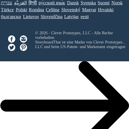
עברית
العَرَبِيَّة
हिन्दी
ру́сский язы́к
Dansk
Svenska
Suomi
Norsk
Türkçe
Polski
Româna
Ceština
Slovenský
Magyar
Hrvatski
български
Lietuvos
Slovenščina
Latvijas
eesti
© 2026 - Clever Prototypes, LLC - Alle Rechte
vorbehalten.
StoryboardThat ist eine Marke von
Clever Prototypes ,
LLC
und beim US-Patent- und Markenamt eingetragen