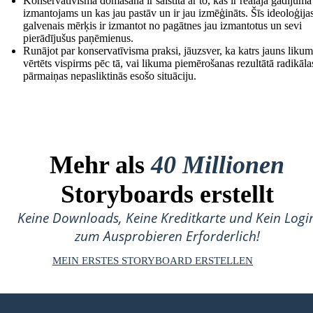
Konservatīvisma domāšana ir saistīta ar to, kas ir reālajā gadījumā
izmantojams un kas jau pastāv un ir jau izmēģināts. Šīs ideoloģija
galvenais mērķis ir izmantot no pagātnes jau izmantotus un sevi
pierādījušus paņēmienus.
Runājot par konservatīvisma praksi, jāuzsver, ka katrs jauns likum
vērtēts vispirms pēc tā, vai likuma piemērošanas rezultātā radikāla
pārmaiņas nepasliktinās esošo situāciju.
Mehr als
40 Millionen
Storyboards erstellt
Keine Downloads, Keine Kreditkarte und Kein Logi
zum Ausprobieren Erforderlich!
MEIN ERSTES STORYBOARD ERSTELLEN