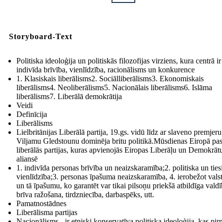
Storyboard-Text
Politiska ideoloģija un politiskās filozofijas virziens, kura centrā ir
indivīda brīvība, vienlīdzība, racionālisms un konkurence
1. Klasiskais liberālisms2. Sociālliberālisms3. Ekonomiskais
liberālisms4. Neoliberālisms5. Nacionālais liberālisms6. Islāma
liberālisms7. Liberālā demokrātija
Veidi
Definīcija
Liberālisms
Lielbritānijas Liberālā partija, 19.gs. vidū līdz ar slaveno premjeru
Viljamu Gledstounu dominēja britu politikā.Mūsdienas Eiropā pa
liberālās partijas, kuras apvienojās Eiropas Liberāļu un Demokrāt
aliansē
1. indivīda personas brīvība un neaizskaramība;2. politiska un ties
vienlīdzība;3. personas īpašuma neaizskaramība, 4. ierobežot vals
un tā īpašumu, ko garantēt var tikai pilsoņu priekšā atbildīga valdī
brīva ražošana, tirdzniecība, darbaspēks, utt.
Pamatnostādnes
Liberālisma partijas
Nacionālisms - ir etniski konservatīva politiska ideoloģija, kas pir