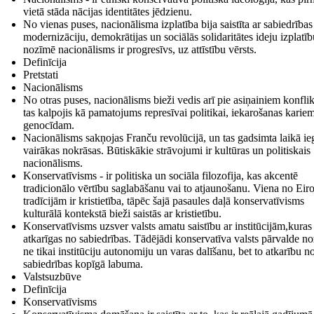
vietā stāda nācijas identitātes jēdzienu.
No vienas puses, nacionālisma izplatība bija saistīta ar sabiedrības
modernizāciju, demokrātijas un sociālās solidaritātes ideju izplatīb
nozīmē nacionālisms ir progresīvs, uz attīstību vērsts.
Definīcija
Pretstati
Nacionālisms
No otras puses, nacionālisms bieži vedis arī pie asiņainiem konfli
tas kalpojis kā pamatojums represīvai politikai, iekarošanas karie
genocīdam.
Nacionālisms sakņojas Franču revolūcijā, un tas gadsimta laikā ie
vairākas nokrāsas. Būtiskākie strāvojumi ir kultūras un politiskais
nacionālisms.
Konservatīvisms - ir politiska un sociāla filozofija, kas akcentē
tradicionālo vērtību saglabāšanu vai to atjaunošanu. Viena no Eir
tradīcijām ir kristietība, tāpēc šajā pasaules daļā konservatīvisms
kulturālā kontekstā bieži saistās ar kristietību.
Konservatīvisms uzsver valsts amatu saistību ar institūcijām,kuras 
atkarīgas no sabiedrības. Tādējādi konservatīva valsts pārvalde n
ne tikai institūciju autonomiju un varas dalīšanu, bet to atkarību n
sabiedrības kopīgā labuma.
Valstsuzbūve
Definīcija
Konservatīvisms