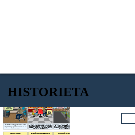
HISTORIETA
LLAMADA INESPERADA
¡DÍA DE LA REUNIÓN!
CAMINATA ENTRE AMIGOS
No le dije nada a
¡Los extrañé
Karla sobre que
mucho, ya ni me
¡Claro María, no
Hola Víctor, a los
haré hoy, cuando
¿Cómo han
tengo problema, por
acordaba de sus
llegue a casa le
tiempos. ¡Claro
estado
ahí conversamos
rostros!
cuento como me
ahí estaré!
muchachos?
Roberto, ¿Me puedes
sobre cómo nos fue
fue...
acompañar a la casa
en este tiempo!
de mis tíos? No
conozco mucho las
Hola Roberto, me
calles, por favor.
gustaría que vengas
mañana al almuerzo con
algunos de la promoción...
Yo ando muy
bien, estoy
estudiando
Arquitectura.
Reunidos en un restaurante todos empiezan a
Después de la reunión, la amiga de Roberto, la cual
Un sábado en la tarde un amigo de promoción de
conversar y a preguntarse cómo se encuentran, pero
apreció mucho porque la apoyó en aquel tiempo
Roberto lo llama para invitarlo a almorzar con sus
Roberto recuerda que no le dijo nada a Karla sobre
escolar, le pide que la acompañe a la casa de sus tíos,
amigos del colegio en donde estudiaron. Este muy
que estaría ocupado el domingo, ya que siempre lo
debido a que no conoce mucho la ciudad de Trujillo y
emocionado acepta.
hace para que no desconfíe de él.
no quiere gastar en un taxi.
MALOS ENTENDIDOS...
SITUACIÓN DE CELOS E INSEGURIDADES
COMUNICACIÓN ENTRE PAREJA