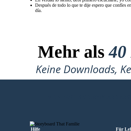
Después de todo lo que te dije espero que confíes en
día.
Mehr als
40
Keine Downloads, Ke
MEIN ERSTES STORYBOARD ERS
Hilfe
Für Le