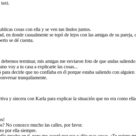
 taxi.
 conversación
icar la situación
al final deciden
 ellos.
icas cosas con ella y se ven tan lindos juntos.
dad, en donde casualmente se topó de lejos con las amigas de su pareja,
erto se dé cuenta.
, debemos terminar, mis amigas me enviaron foto de que andas saliendo
o voy a tu casa a explicarte las cosas...
 para decirle que no confíaba en él porque estaba saliendo con alguien
 conversar tranquilamente.
iva y sincera con Karla para explicar la situación que no era como ella 
os!
s? No conozco mucho las calles, por favor.
o por ella siempre.
nfío mucho en ti, pero me asusté por eso y dije esas cosas, ¡Te quiero 