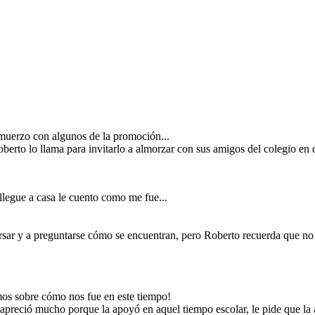
acompañé a María a
la casa de sus tíos,
luego te iba a llamar
para contarte mi
día.
oberto, la cual
 Karla lo llamó
 aquel tiempo
Al llegar a casa, Roberto tuvo una conversación
 porque estaba
asa de sus tíos,
asertiva y sincera con Karla para explicar la situación
n terminar, ya
d de Trujillo y
que no era como ella decía, en donde, al final deciden
 sorprendido le
xi.
reconciliarse y confiar entre ellos.
onversar
muerzo con algunos de la promoción...
erto lo llama para invitarlo a almorzar con sus amigos del colegio e
AREJA
llegue a casa le cuento como me fue...
sar y a preguntarse cómo se encuentran, pero Roberto recuerda que no 
mos sobre cómo nos fue en este tiempo!
 apreció mucho porque la apoyó en aquel tiempo escolar, le pide que la