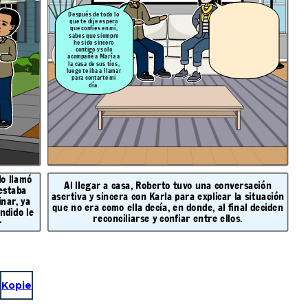
Después de todo lo
que te dije espero
que confíes en mí,
sabes que siempre
he sido sincero
contigo y solo
acompañé a María a
la casa de sus tíos,
luego te iba a llamar
para contarte mi
día.
lo llamó
Al llegar a casa, Roberto tuvo una conversación
 estaba
asertiva y sincera con Karla para explicar la situación
nar, ya
que no era como ella decía, en donde, al final deciden
ndido le
reconciliarse y confiar entre ellos.
r
Kopie