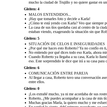
mucho la ciudad de Trujillo y no quiere gastar en un
Después de la reunión, la amiga de Roberto, la cual
Gleiten: 4
Cuando Roberto ya llegaba a su casa, Karla lo llamó
apreció mucho porque la apoyó en aquel tiempo
Al llegar a casa, Roberto tuvo una
para decirle que no confíaba en él porque estaba
escolar, le pide que la acompañe a la casa de sus tíos,
asertiva y sincera con Karla para expl
MALOS ENTENDIDOS...
saliendo con alguien más y que deben terminar, ya
debido a que no conoce mucho la ciudad de Trujillo y
que no era como ella decía, en donde, 
que sus amigas le contaron eso. Este sorprendido le
¡Hay que tomarles foto y decirle a Karla!
no quiere gastar en un taxi.
reconciliarse y confiar entre
dice que irá a su casa para conversar
¿Cómo te está yendo con Karla? Veo que siempre publ
tranquilamente.
La casa de sus tíos quedaba casi al centro de la ciu
COMUNICACIÓN ENTRE PAREJA
estaban viendo, exagerando la situación sin que Rob
Gleiten: 5
SITUACIÓN DE CELOS E INSEGURIDADES
¿Por qué me haces esto Roberto? Ya no confío en ti
No entiendo por qué dices todo eso Karla, ahora mism
Después de todo lo
que te dije espero
Cuando Roberto ya llegaba a su casa, Karla lo llamó
que confíes en mí,
sabes que siempre
eso. Este sorprendido le dice que irá a su casa para
he sido sincero
contigo y solo
acompañé a María a
la casa de sus tíos,
Gleiten: 6
luego te iba a llamar
para contarte mi
día.
COMUNICACIÓN ENTRE PAREJA
Al llegar a casa, Roberto tuvo una conversación asert
entre ellos.
Gleiten: 0
¡Los extrañé mucho, ya ni me acordaba de sus rostr
Al llegar a casa, Roberto tuvo una conversación
Roberto, ¿Me puedes acompañar a la casa de mis tío
asertiva y sincera con Karla para explicar la situación
que no era como ella decía, en donde, al final deciden
Muchas gracias María, la quiero mucho y me esfuerz
reconciliarse y confiar entre ellos.
En verdad lo siento, debí primero escucharte, yo co