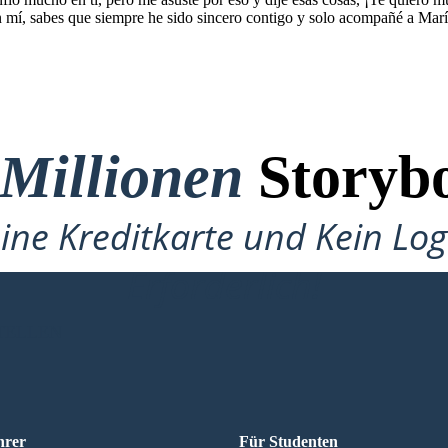
 mí, sabes que siempre he sido sincero contigo y solo acompañé a María a
 Millionen
Storybo
ine Kreditkarte und Kein Lo
Erforderlich!
TELLEN
hrer
Für Studenten