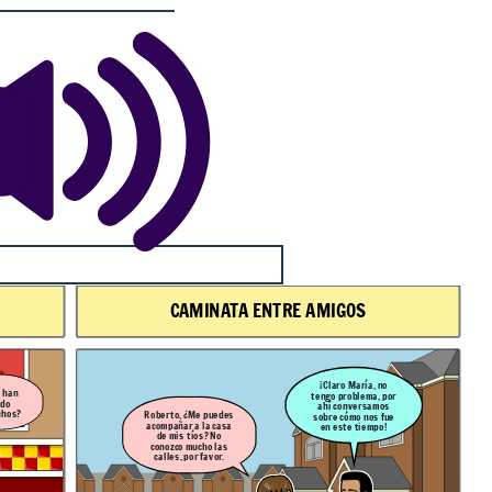
CAMINATA ENTRE AMIGOS
¡Claro María, no
 han
tengo problema, por
ado
ahí conversamos
chos?
Roberto, ¿Me puedes
sobre cómo nos fue
acompañar a la casa
en este tiempo!
de mis tíos? No
conozco mucho las
calles, por favor.