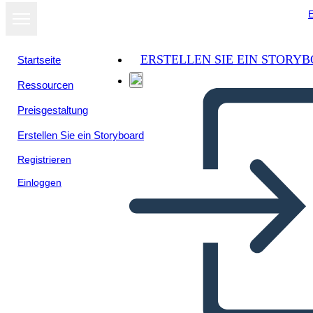
E
ERSTELLEN SIE EIN STORY
Startseite
Ressourcen
Als Diashow
Preisgestaltung
ansehen
Erstellen Sie ein Storyboard
Registrieren
Einloggen
contaminacion de plasticos en
los oceanos