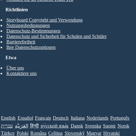
Richtlinien
Storyboard Copyright und Verwendung
Nutzungsbedingungen
Datenschutz-Bestimmungen
Datenschutz und Sicherheit für Schulen und Schüler
Barrierefreiheit
Ihre Datenschutzoptionen
Etwa
Über uns
Kontaktiere uns
English
Español
Français
Deutsch
Italiana
Nederlands
Português
עברית
العَرَبِيَّة
हिन्दी
ру́сский язы́к
Dansk
Svenska
Suomi
Norsk
Türkçe
Polski
Româna
Ceština
Slovenský
Magyar
Hrvatski