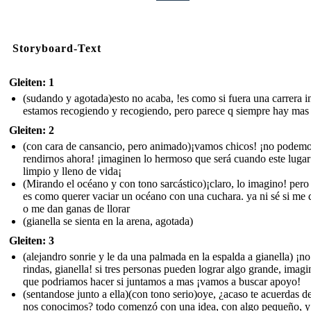
Storyboard-Text
Gleiten: 1
(sudando y agotada)esto no acaba, !es como si fuera una carrera in
estamos recogiendo y recogiendo, pero parece q siempre hay mas
Gleiten: 2
(con cara de cansancio, pero animado)¡vamos chicos! ¡no podem
rendirnos ahora! ¡imaginen lo hermoso que será cuando este lugar
limpio y lleno de vida¡
(Mirando el océano y con tono sarcástico)¡claro, lo imagino! pero
es como querer vaciar un océano con una cuchara. ya ni sé si me d
o me dan ganas de llorar
(gianella se sienta en la arena, agotada)
Gleiten: 3
(alejandro sonrie y le da una palmada en la espalda a gianella) ¡no
rindas, gianella! si tres personas pueden lograr algo grande, imagi
que podriamos hacer si juntamos a mas ¡vamos a buscar apoyo!
(sentandose junto a ella)(con tono serio)oye, ¿acaso te acuerdas 
nos conocimos? todo comenzó con una idea, con algo pequeño, y