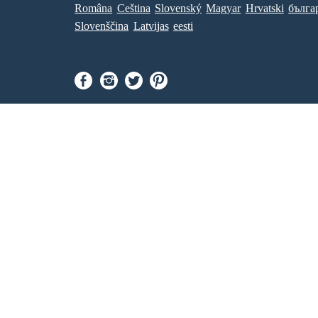
Româna
Ceština
Slovenský
Magyar
Hrvatski
бълга
Slovenščina
Latvijas
eesti