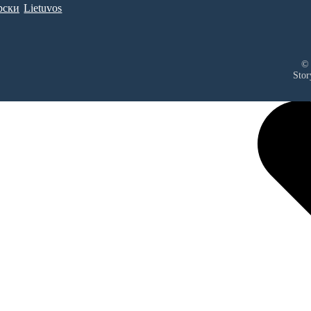
рски
Lietuvos
© 
Stor