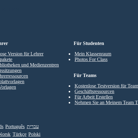
TELLEN
hrer
Für Studenten
ose Version für Lehrer
Mein Klassenraum
pakete
Photos For Class
bliotheken und Medienzentren
gssitzungen
Für Teams
hrerressourcen
blattvorlagen
Kostenlose Testversion für Tea
Vorlagen
Geschäftsressourcen
Für Arbeit Erstellen
Nehmen Sie an Meinem Team Te
ds
Português
עברית
Norsk
Türkçe
Polski