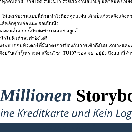
นำทุกคนค่า!!! รายได้ดี รับเงินไว รวยเร็ว งานสบายๆ มีค่าสมัครเพี
ะ ไม่เคยรับงานแบบนี้ด้วย ทำไงดีอ่ะคุณแฟน เค้าเป็นกังวลจังแจ้ง
๊นส์หลักฐานก่อนนะ รอแป๊บนึง
งคนอื่นแบบนี้มันผิดพรบ.คอมฯ อยู่แล้ว
ไรไม่ดี เค้าจะทำยังไงดี
บซึ่งระบบคอมพิวเตอร์ที่มีมาตรการป้องกันการเข้าถึงโดยเฉพาะและ
จำทั้งปรับเค้ารู้เพราะเค้าเรียนวิชา TU107 ของ มธ. อยู่ป่ะ ถึงสถา
 Millionen
Storybo
ine Kreditkarte und Kein Lo
Erforderlich!