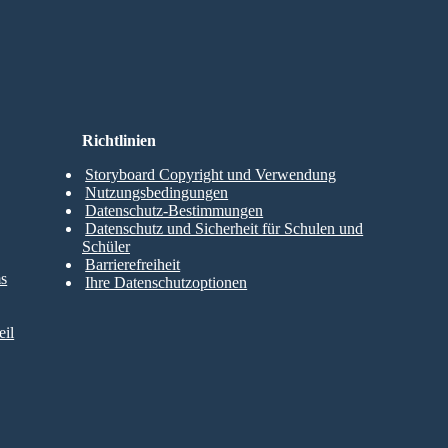
Richtlinien
Storyboard Copyright und Verwendung
Nutzungsbedingungen
Datenschutz-Bestimmungen
Datenschutz und Sicherheit für Schulen und
Schüler
Barrierefreiheit
ms
Ihre Datenschutzoptionen
il