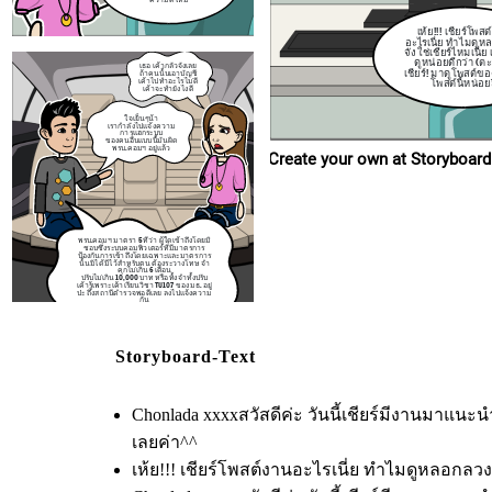
คุกไม่เกิน 6 เดือน
ปรับไม่เกิน 10,000 บาท หรือทั้งจำทั้งปรั
เค้ารู้เพราะเค้าเรียนวิชา TU107
ของ มธ. อย
ป่ะ ถึงสถานีตำรวจพอดีเลย ลงไปแจ้งคว
เห้ย!!! เชียร์โพส
กัน
อะไรเนี่ย ทำไมดูห
จัง ใช่เชียร์ไหมเนี่ย
ดูหน่อยดีกว่า (ต
เธอ เค้ากลัวจังเลย
เชียร์! มาดูโพสต์ขอ
ถ้าคนนั้นเอาบัญชี
เค้าไปทำอะไรไม่ดี
โพสต์นี้หน่อย
เค้าจะทำยังไงดี
ใจเย็นๆน้า
เรากำลังไปแจ้งความ
การแฮก
ระบบ
ของคนอื่นแบบนี้มันผิด
พรบ.คอมฯ อยู่แล้ว
Create your own at Storyboard
พรบ.คอมฯ มาตรา 5 ที่ว่า ผู้ใดเข้าถึงโดยมิ
ชอบซึ่งระบบคอมพิวเตอร์ที่มีมาตรการ
ป้องกันการเข้าถึงโดยเฉพาะและมาตรการ
นั้นมิได้มีไว้สำหรับตน ต้องระวางโทษ จำ
คุกไม่เกิน 6 เดือน
ปรับไม่เกิน 10,000 บาท หรือทั้งจำทั้งปรับ
เค้ารู้เพราะเค้าเรียนวิชา TU107
ของ มธ. อยู่
ป่ะ ถึงสถานีตำรวจพอดีเลย ลงไปแจ้งความ
กัน
Storyboard-Text
Chonlada xxxxสวัสดีค่ะ วันนี้เชียร์มีงานมาแนะ
เลยค่า^^
เห้ย!!! เชียร์โพสต์งานอะไรเนี่ย ทำไมดูหลอกลวงจั