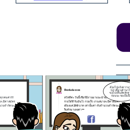
เธอ เค้ากลัวจังเลย
ถ้าคนนั้นเอาบัญชี
เค้าไปทำอะไรไม่ดี
ไปแจ้งความนะ
เค้าจะทำยังไงดี
เดี๋ยวเค้าพาไป
ริ๊นส์หลักฐาน
นะ รอแป๊บนึง
!
ใจเย็นๆน้า
ัคร
เรากำลังไปแจ้งความ
การแฮก
ระบบ
ดนะคะ
ของคนอื่นแบบนี้มันผิด
พรบ.คอมฯ อยู่แล้ว
ี่ย
พรบ.คอมฯ มาตรา 5 ที่ว่า ผู้ใดเข้าถึงโดยมิ
รับ
ชอบซึ่งระบบคอมพิวเตอร์ที่มีมาตรการ
คุณ
ป้องกันการเข้าถึงโดยเฉพาะและมาตรการ
ง
นั้นมิได้มีไว้สำหรับตน ต้องระวางโทษ จำ
คุกไม่เกิน 6 เดือน
ปรับไม่เกิน 10,000 บาท หรือทั้งจำทั้งปรับ
เค้ารู้เพราะเค้าเรียนวิชา TU107
ของ มธ. อยู่
ป่ะ ถึงสถานีตำรวจพอดีเลย ลงไปแจ้งความ
กัน
ต้องไปแจ้งความ
Chonlada xxxx
ป่ะ! เดี๋ยวเค้าพา
ขอไปปริ๊นส์หลัก
ก่อนนะ รอแป๊บนึ
ำทุกคนค่า!!!
สวัสดีค่ะ วันนี้เชียร์มีงานมาแนะนำทุกคนค่า!!!
ยๆ มีค่าสมัคร
รายได้ดี รับเงินไว รวยเร็ว งานสบายๆ มีค่าสมัคร
บจำนวนจำกัดนะคะ
เพียงแค่ 200 บาท เท่านั้นค่า จับจำนวนจำกัดนะคะ
รีบทักมาเลยค่า^^
มิ
าร
ำ