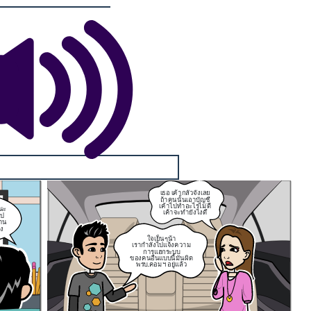
เธอ เค้ากลัวจังเลย
ถ้าคนนั้นเอาบัญชี
เค้าไปทำอะไรไม่ดี
นะ
เค้าจะทำยังไงดี
ไป
ฐาน
ง
ใจเย็นๆน้า
เรากำลังไปแจ้งความ
การแฮก
ระบบ
ของคนอื่นแบบนี้มันผิด
พรบ.คอมฯ อยู่แล้ว