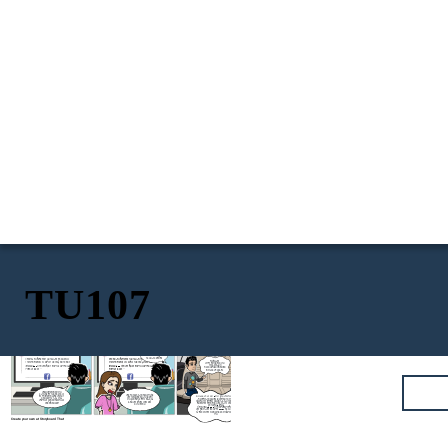
TU107
เธอ เค้ากลัวจังเลย
ถ้าคนนั้นเอาบัญชี
เค้าไปทำอะไรไม่ดี
ต้องไปแจ้งความนะ
เค้าจะทำยังไงดี
Chonlada xxxx
Chonlada xxxx
ป่ะ! เดี๋ยวเค้าพาไป
ขอไปปริ๊นส์หลักฐาน
ก่อนนะ รอแป๊บนึง
สวัสดีค่ะ วันนี้เชียร์มีงานมาแนะนำทุกคนค่า!!!
สวัสดีค่ะ วันนี้เชียร์มีงานมาแนะนำทุกคนค่า!!!
ใจเย็นๆน้า
รายได้ดี รับเงินไว รวยเร็ว งานสบายๆ มีค่าสมัคร
รายได้ดี รับเงินไว รวยเร็ว งานสบายๆ มีค่าสมัคร
เรากำลังไปแจ้งความ
การแฮก
ระบบ
เพียงแค่ 200 บาท เท่านั้นค่า จับจำนวนจำกัดนะคะ
เพียงแค่ 200 บาท เท่านั้นค่า จับจำนวนจำกัดนะคะ
ของคนอื่นแบบนี้มันผิด
รีบทักมาเลยค่า^^
รีบทักมาเลยค่า^^
พรบ.คอมฯ อยู่แล้ว
เห้ย!!! เชียร์โพสต์งาน
อะไรเนี่ย ทำไมดูหลอกลวง
เห้ย ใครแฮกระบบของเค้าเนี่ย
จัง ใช่เชียร์ไหมเนี่ย เรียกมา
พรบ.คอมฯ มาตรา 5 ที่ว่า ผู้ใดเข้าถึงโดยมิ
เค้าไม่ได้โพสต์นะ ไม่เคยรับ
ดูหน่อยดีกว่า (ตะโกน)
ชอบซึ่งระบบคอมพิวเตอร์ที่มีมาตรการ
งานแบบนี้ด้วย ทำไงดีอ่ะคุณ
เชียร์! มาดูโพสต์ของตัวเอง
ป้องกันการเข้าถึงโดยเฉพาะและมาตรการ
แฟน เค้าเป็นกังวลจัง
แจ้ง
โพสต์นี้หน่อยสิ
นั้นมิได้มีไว้สำหรับตน ต้องระวางโทษ จำ
ความดีไหม
คุกไม่เกิน 6 เดือน
ปรับไม่เกิน 10,000 บาท หรือทั้งจำทั้งปรับ
เค้ารู้เพราะเค้าเรียนวิชา TU107
ของ มธ. อยู่
ป่ะ ถึงสถานีตำรวจพอดีเลย ลงไปแจ้งความ
กัน
Create your own at Storyboard That