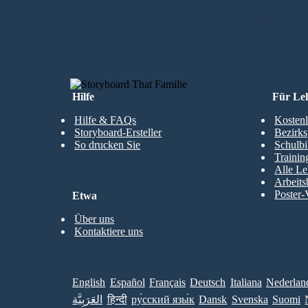
MEIN ERSTES STORYBOARD ERS
Hilfe
Für Le
Hilfe & FAQs
Kostenl
Storyboard-Ersteller
Bezirks
So drucken Sie
Schulbi
Trainin
Alle Le
Arbeits
Poster-
Etwa
Über uns
Kontaktiere uns
English
Español
Français
Deutsch
Italiana
Nederlan
العَرَبِيَّة
हिन्दी
ру́сский язы́к
Dansk
Svenska
Suomi