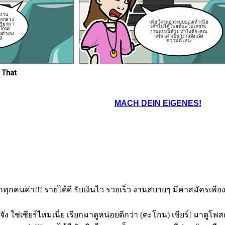
บ
ู่
าม
ต์งาน
ลอกลวง
เห้ย ใครแฮกระบบของเค้าเนี่ย
 เรียกมา
เค้าไม่ได้โพสต์นะ ไม่เคยรับ
ะโกน)
งานแบบนี้ด้วย ทำไงดีอ่ะคุณ
งตัวเอง
แฟน เค้าเป็นกังวลจัง
แจ้ง
สิ
ความดีไหม
 That
MACH DEIN EIGENES!
นำทุกคนค่า!!! รายได้ดี รับเงินไว รวยเร็ว งานสบายๆ มีค่าสมัครเพี
ง ใช่เชียร์ไหมเนี่ย เรียกมาดูหน่อยดีกว่า (ตะโกน) เชียร์! มาดูโพส