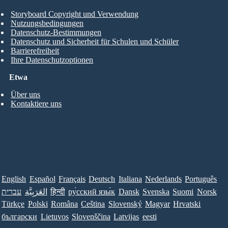
Storyboard Copyright und Verwendung
Nutzungsbedingungen
Datenschutz-Bestimmungen
Datenschutz und Sicherheit für Schulen und Schüler
Barrierefreiheit
Ihre Datenschutzoptionen
Etwa
Über uns
Kontaktiere uns
English
Español
Français
Deutsch
Italiana
Nederlands
Português
עברית
العَرَبِيَّة
हिन्दी
ру́сский язы́к
Dansk
Svenska
Suomi
Norsk
Türkçe
Polski
Româna
Ceština
Slovenský
Magyar
Hrvatski
български
Lietuvos
Slovenščina
Latvijas
eesti