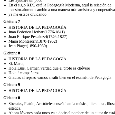
Les ayudaré un poco
En el siglo XIX, está la Pedagogía Moderna, aquí la relación de
maestro-alumno cambio a una manera más amistosa y cooperativa
ya me estaba olvidando
Gleiten: 7
HISTORIA DE LA PEDAGOGÍA
Juan Federico Herbart(1776-1841)
Juan Enrique Pestalozzi(1746-1827)
María Montesorri(1870-1952)
Jean Piaget(1890-1980)
Gleiten: 8
HISTORIA DE LA PEDAGOGÍA
Si, María,
Hola Luis, Carmen verdad que el profe es chévere
Hola ! compañeros
Gracias al repaso vamos a salir bien en el examén de Pedagogía.
Gleiten: 9
HISTORIA DE LA PEDAGOGÍA
Gleiten: 0
Sócrates, Platón, Aristóteles enseñaban la música, literatura , filos
estética.
Ahora Jóvenes cada unos va a decir el nombre de un autor de está