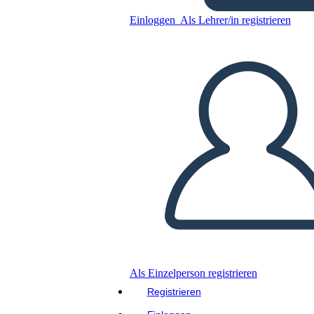
Einloggen
Als Lehrer/in registrieren
NEWTON "UN LEGADO
QUE SIGUE BRILLANDO"
Kopieren Sie dieses Storyboard
ERSTELLEN SIE EIN STORYBOARD
DIASHOW ABSPIELEN
LIES MIR VOR
Als Einzelperson registrieren
Registrieren