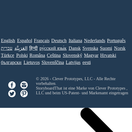
English
Español
Français
Deutsch
Italiana
Nederlands
Português
עברית
العَرَبِيَّة
हिन्दी
ру́сский язы́к
Dansk
Svenska
Suomi
Norsk
Türkçe
Polski
Româna
Ceština
Slovenský
Magyar
Hrvatski
български
Lietuvos
Slovenščina
Latvijas
eesti
© 2026 - Clever Prototypes, LLC - Alle Rechte
vorbehalten.
StoryboardThat ist eine Marke von
Clever Prototypes ,
LLC
und beim US-Patent- und Markenamt eingetragen