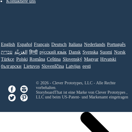
Kontaktiere uns
English
Español
Français
Deutsch
Italiana
Nederlands
Português
עברית
العَرَبِيَّة
हिन्दी
ру́сский язы́к
Dansk
Svenska
Suomi
Norsk
Türkçe
Polski
Româna
Ceština
Slovenský
Magyar
Hrvatski
български
Lietuvos
Slovenščina
Latvijas
eesti
© 2026 - Clever Prototypes, LLC - Alle Rechte
vorbehalten.
StoryboardThat ist eine Marke von
Clever Prototypes ,
LLC
und beim US-Patent- und Markenamt eingetragen