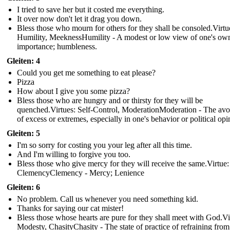
I tried to save her but it costed me everything.
It over now don't let it drag you down.
Bless those who mourn for others for they shall be consoled.Virtu
Humility, MeeknessHumility - A modest or low view of one's ow
importance; humbleness.
Gleiten: 4
Could you get me something to eat please?
Pizza
How about I give you some pizza?
Bless those who are hungry and or thirsty for they will be
quenched.Virtues: Self-Control, ModerationModeration - The av
of excess or extremes, especially in one's behavior or political opi
Gleiten: 5
I'm so sorry for costing you your leg after all this time.
And I'm willing to forgive you too.
Bless those who give mercy for they will receive the same.Virtue:
ClemencyClemency - Mercy; Lenience
Gleiten: 6
No problem. Call us whenever you need something kid.
Thanks for saying our cat mister!
Bless those whose hearts are pure for they shall meet with God.Vi
Modesty, ChasityChasity - The state of practice of refraining from