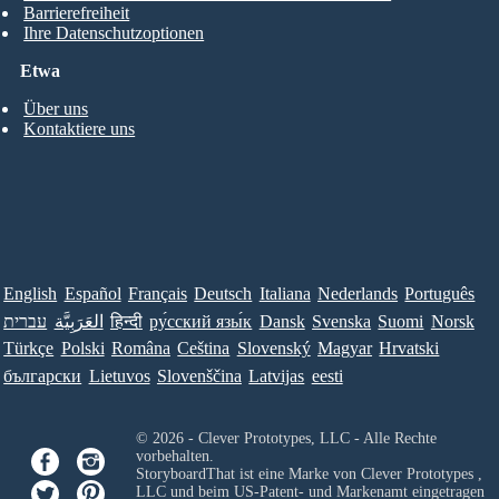
Barrierefreiheit
Ihre Datenschutzoptionen
Etwa
Über uns
Kontaktiere uns
English
Español
Français
Deutsch
Italiana
Nederlands
Português
עברית
العَرَبِيَّة
हिन्दी
ру́сский язы́к
Dansk
Svenska
Suomi
Norsk
Türkçe
Polski
Româna
Ceština
Slovenský
Magyar
Hrvatski
български
Lietuvos
Slovenščina
Latvijas
eesti
© 2026 - Clever Prototypes, LLC - Alle Rechte
vorbehalten.
StoryboardThat ist eine Marke von
Clever Prototypes ,
LLC
und beim US-Patent- und Markenamt eingetragen