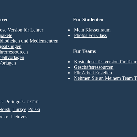
hrer
Für Studenten
ose Version für Lehrer
Mein Klassenraum
pakete
Photos For Class
bliotheken und Medienzentren
gssitzungen
Für Teams
hrerressourcen
blattvorlagen
Kostenlose Testversion für Tea
Vorlagen
Geschäftsressourcen
Für Arbeit Erstellen
Nehmen Sie an Meinem Team Te
ds
Português
עברית
Norsk
Türkçe
Polski
рски
Lietuvos