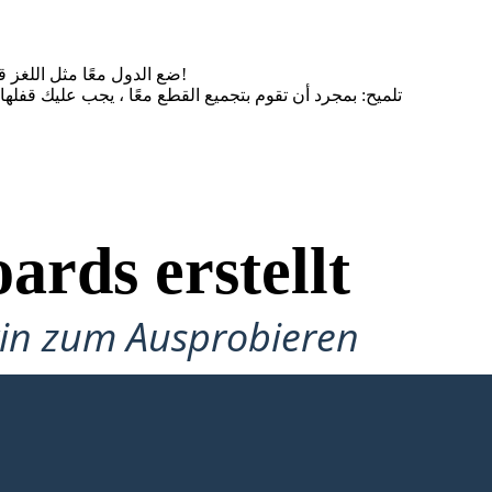
ضع الدول معًا مثل اللغز قبل تسميته! قد تضطر إلى تغيير الحجم أو التداخل قليلاً ، لكن هذا جيد. أوه ، ولا تنسى أن تحذفني قبل أن تصنع باقي الملصق!
وى النقر على الصورة والنقر على صورة القفل بجوار علامة
ards erstellt
gin zum Ausprobieren