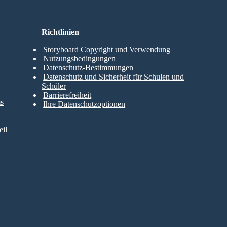
Richtlinien
Storyboard Copyright und Verwendung
Nutzungsbedingungen
Datenschutz-Bestimmungen
Datenschutz und Sicherheit für Schulen und
Schüler
Barrierefreiheit
ms
Ihre Datenschutzoptionen
il