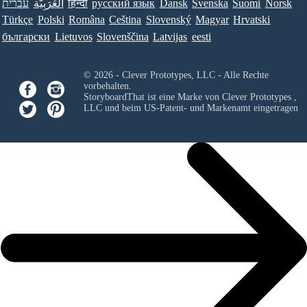
עברית
العَرَبِيَّة
हिन्दी
ру́сский язы́к
Dansk
Svenska
Suomi
Norsk
Türkçe
Polski
Româna
Ceština
Slovenský
Magyar
Hrvatski
български
Lietuvos
Slovenščina
Latvijas
eesti
© 2026 - Clever Prototypes, LLC - Alle Rechte
vorbehalten.
StoryboardThat ist eine Marke von
Clever Prototypes ,
LLC
und beim US-Patent- und Markenamt eingetragen