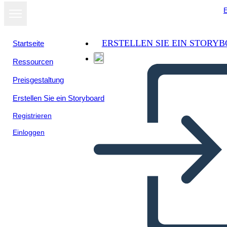
E
ERSTELLEN SIE EIN STORY
Startseite
Ressourcen
Als Diashow
Preisgestaltung
ansehen
Erstellen Sie ein Storyboard
Registrieren
Einloggen
The Industrialism Revolution
and Imperialsim