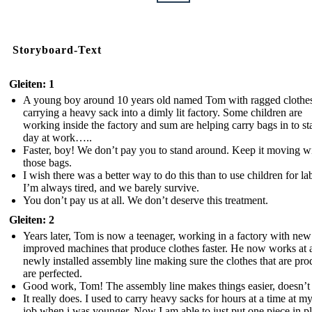
Storyboard-Text
Gleiten: 1
A young boy around 10 years old named Tom with ragged clothes
carrying a heavy sack into a dimly lit factory. Some children are
working inside the factory and sum are helping carry bags in to sta
day at work…..
Faster, boy! We don’t pay you to stand around. Keep it moving w
those bags.
I wish there was a better way to do this than to use children for la
I’m always tired, and we barely survive.
You don’t pay us at all. We don’t deserve this treatment.
Gleiten: 2
Years later, Tom is now a teenager, working in a factory with ne
improved machines that produce clothes faster. He now works at 
newly installed assembly line making sure the clothes that are pr
are perfected.
Good work, Tom! The assembly line makes things easier, doesn’t 
It really does. I used to carry heavy sacks for hours at a time at m
job when i was younger. Now I am able to just put one piece in p