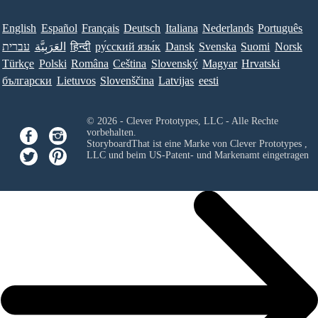
English
Español
Français
Deutsch
Italiana
Nederlands
Português
עברית
العَرَبِيَّة
हिन्दी
ру́сский язы́к
Dansk
Svenska
Suomi
Norsk
Türkçe
Polski
Româna
Ceština
Slovenský
Magyar
Hrvatski
български
Lietuvos
Slovenščina
Latvijas
eesti
© 2026 - Clever Prototypes, LLC - Alle Rechte
vorbehalten.
StoryboardThat ist eine Marke von
Clever Prototypes ,
LLC
und beim US-Patent- und Markenamt eingetragen