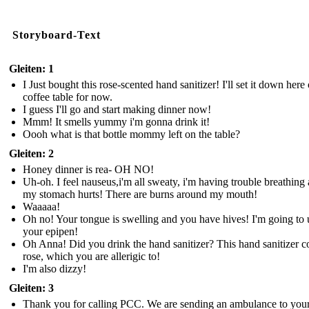
Storyboard-Text
Gleiten: 1
I Just bought this rose-scented hand sanitizer! I'll set it down here
coffee table for now.
I guess I'll go and start making dinner now!
Mmm! It smells yummy i'm gonna drink it!
Oooh what is that bottle mommy left on the table?
Gleiten: 2
Honey dinner is rea- OH NO!
Uh-oh. I feel nauseus,i'm all sweaty, i'm having trouble breathing
my stomach hurts! There are burns around my mouth!
Waaaaa!
Oh no! Your tongue is swelling and you have hives! I'm going to 
your epipen!
Oh Anna! Did you drink the hand sanitizer? This hand sanitizer c
rose, which you are allerigic to!
I'm also dizzy!
Gleiten: 3
Thank you for calling PCC. We are sending an ambulance to you