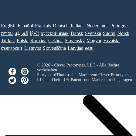
English
Español
Français
Deutsch
Italiana
Nederlands
Português
עברית
العَرَبِيَّة
हिन्दी
ру́сский язы́к
Dansk
Svenska
Suomi
Norsk
Türkçe
Polski
Româna
Ceština
Slovenský
Magyar
Hrvatski
български
Lietuvos
Slovenščina
Latvijas
eesti
© 2026 - Clever Prototypes, LLC - Alle Rechte
vorbehalten.
StoryboardThat ist eine Marke von
Clever Prototypes ,
LLC
und beim US-Patent- und Markenamt eingetragen