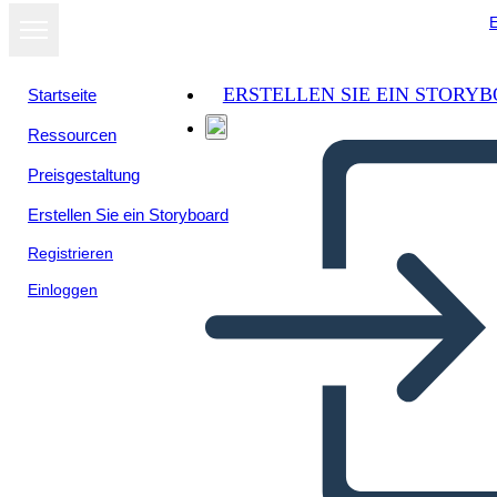
E
ERSTELLEN SIE EIN STORY
Startseite
Ressourcen
Als Diashow
Preisgestaltung
ansehen
Erstellen Sie ein Storyboard
Registrieren
Einloggen
Untitled Storyboard