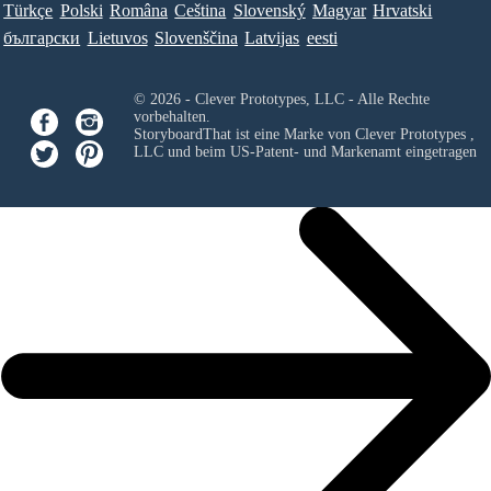
Türkçe
Polski
Româna
Ceština
Slovenský
Magyar
Hrvatski
български
Lietuvos
Slovenščina
Latvijas
eesti
© 2026 - Clever Prototypes, LLC - Alle Rechte
vorbehalten.
StoryboardThat ist eine Marke von
Clever Prototypes ,
LLC
und beim US-Patent- und Markenamt eingetragen