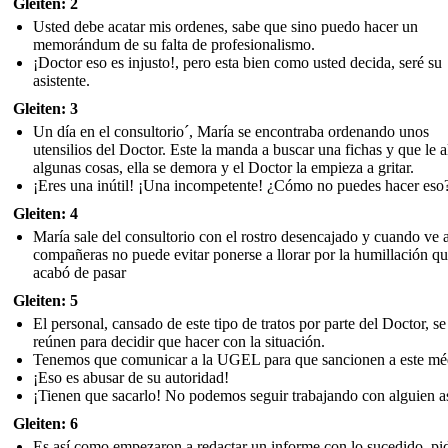
Gleiten: 2
Usted debe acatar mis ordenes, sabe que sino puedo hacer un
memorándum de su falta de profesionalismo.
¡Doctor eso es injusto!, pero esta bien como usted decida, seré su
asistente.
Gleiten: 3
Un día en el consultorio´, María se encontraba ordenando unos
utensilios del Doctor. Este la manda a buscar una fichas y que le 
algunas cosas, ella se demora y el Doctor la empieza a gritar.
¡Eres una inútil! ¡Una incompetente! ¿Cómo no puedes hacer eso
Gleiten: 4
María sale del consultorio con el rostro desencajado y cuando ve 
compañeras no puede evitar ponerse a llorar por la humillación q
acabó de pasar
Gleiten: 5
El personal, cansado de este tipo de tratos por parte del Doctor, se
reúnen para decidir que hacer con la situación.
Tenemos que comunicar a la UGEL para que sancionen a este mé
¡Eso es abusar de su autoridad!
¡Tienen que sacarlo! No podemos seguir trabajando con alguien a
Gleiten: 6
Es así como empezaron a redactar un informe con lo sucedido, pi