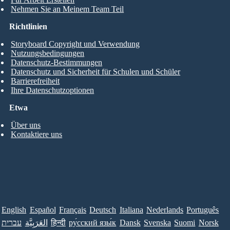
Nehmen Sie an Meinem Team Teil
Richtlinien
Storyboard Copyright und Verwendung
Nutzungsbedingungen
Datenschutz-Bestimmungen
Datenschutz und Sicherheit für Schulen und Schüler
Barrierefreiheit
Ihre Datenschutzoptionen
Etwa
Über uns
Kontaktiere uns
English
Español
Français
Deutsch
Italiana
Nederlands
Português
עברית
العَرَبِيَّة
हिन्दी
ру́сский язы́к
Dansk
Svenska
Suomi
Norsk