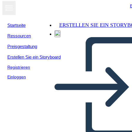
E
ERSTELLEN SIE EIN STORY
Startseite
Ressourcen
Als Diashow
Preisgestaltung
ansehen
Erstellen Sie ein Storyboard
Registrieren
Einloggen
Abuso de autoridad