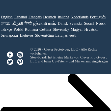
English
Español
Français
Deutsch
Italiana
Nederlands
Português
עברית
العَرَبِيَّة
हिन्दी
ру́сский язы́к
Dansk
Svenska
Suomi
Norsk
Türkçe
Polski
Româna
Ceština
Slovenský
Magyar
Hrvatski
български
Lietuvos
Slovenščina
Latvijas
eesti
© 2026 - Clever Prototypes, LLC - Alle Rechte
vorbehalten.
StoryboardThat ist eine Marke von
Clever Prototypes ,
LLC
und beim US-Patent- und Markenamt eingetragen