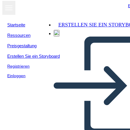
E
ERSTELLEN SIE EIN STORY
Startseite
Ressourcen
Preisgestaltung
Erstellen Sie ein Storyboard
Registrieren
Einloggen
Шаблон, ГРОЗДЕ Графичен
органайзер във формата на
грозде