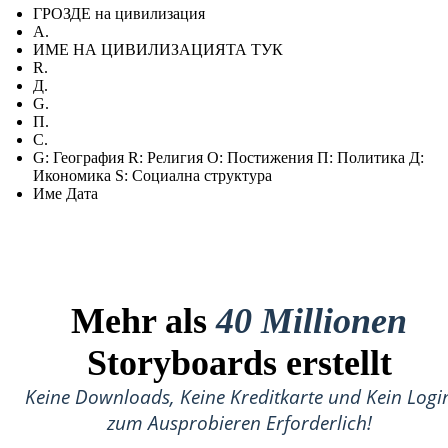
ГРОЗДЕ на цивилизация
А.
ИМЕ НА ЦИВИЛИЗАЦИЯТА ТУК
R.
Д.
G.
П.
С.
G: География R: Религия О: Постижения П: Политика Д:
Икономика S: Социална структура
Име Дата
Mehr als
40 Millionen
Storyboards erstellt
Keine Downloads, Keine Kreditkarte und Kein Logi
zum Ausprobieren Erforderlich!