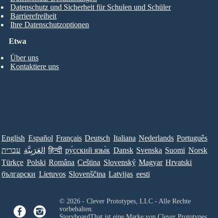
Datenschutz und Sicherheit für Schulen und Schüler
Barrierefreiheit
Ihre Datenschutzoptionen
Etwa
Über uns
Kontaktiere uns
English
Español
Français
Deutsch
Italiana
Nederlands
Português
עברית
العَرَبِيَّة
हिन्दी
ру́сский язы́к
Dansk
Svenska
Suomi
Norsk
Türkçe
Polski
Româna
Ceština
Slovenský
Magyar
Hrvatski
български
Lietuvos
Slovenščina
Latvijas
eesti
© 2026 - Clever Prototypes, LLC - Alle Rechte
vorbehalten.
StoryboardThat ist eine Marke von
Clever Prototypes ,