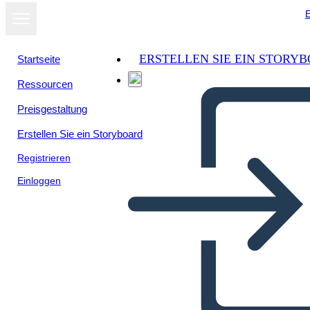
E
ERSTELLEN SIE EIN STORY
Startseite
Ressourcen
Als Diashow
Preisgestaltung
ansehen
Erstellen Sie ein Storyboard
Registrieren
Einloggen
Měnící se Stavy Hmoty