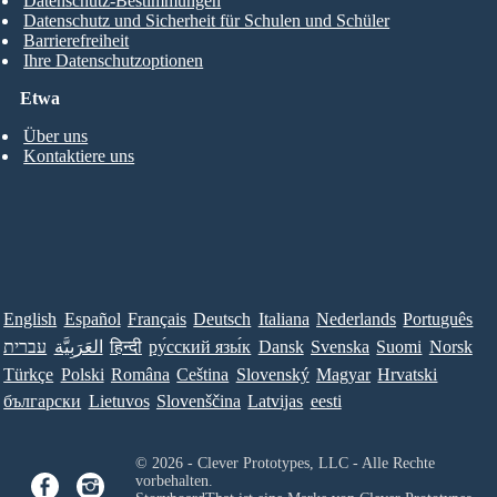
Datenschutz-Bestimmungen
Datenschutz und Sicherheit für Schulen und Schüler
Barrierefreiheit
Ihre Datenschutzoptionen
Etwa
Über uns
Kontaktiere uns
English
Español
Français
Deutsch
Italiana
Nederlands
Português
עברית
العَرَبِيَّة
हिन्दी
ру́сский язы́к
Dansk
Svenska
Suomi
Norsk
Türkçe
Polski
Româna
Ceština
Slovenský
Magyar
Hrvatski
български
Lietuvos
Slovenščina
Latvijas
eesti
© 2026 - Clever Prototypes, LLC - Alle Rechte
vorbehalten.