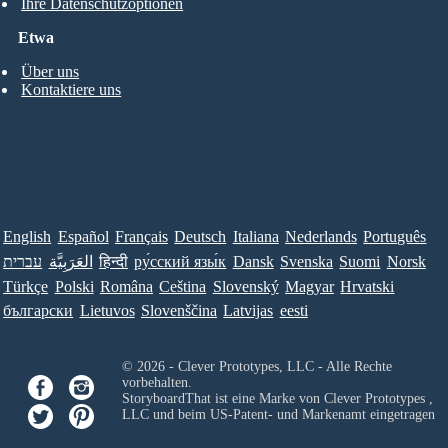
Ihre Datenschutzoptionen
Etwa
Über uns
Kontaktiere uns
English
Español
Français
Deutsch
Italiana
Nederlands
Português
עברית
العَرَبِيَّة
हिन्दी
ру́сский язы́к
Dansk
Svenska
Suomi
Norsk
Türkçe
Polski
Româna
Ceština
Slovenský
Magyar
Hrvatski
български
Lietuvos
Slovenščina
Latvijas
eesti
© 2026 - Clever Prototypes, LLC - Alle Rechte
vorbehalten.
StoryboardThat ist eine Marke von
Clever Prototypes ,
LLC
und beim US-Patent- und Markenamt eingetragen