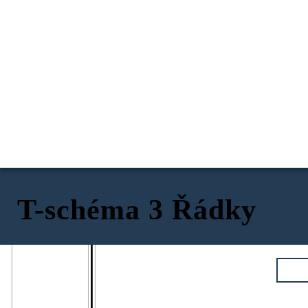
T-schéma 3 Řádky
Okruh 1
Okruh 2