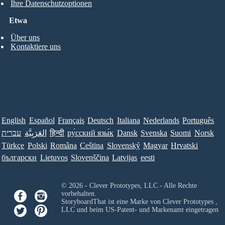
Ihre Datenschutzoptionen
Etwa
Über uns
Kontaktiere uns
English
Español
Français
Deutsch
Italiana
Nederlands
Português
עברית
العَرَبِيَّة
हिन्दी
ру́сский язы́к
Dansk
Svenska
Suomi
Norsk
Türkçe
Polski
Româna
Ceština
Slovenský
Magyar
Hrvatski
български
Lietuvos
Slovenščina
Latvijas
eesti
© 2026 - Clever Prototypes, LLC - Alle Rechte
vorbehalten.
StoryboardThat ist eine Marke von
Clever Prototypes ,
LLC
und beim US-Patent- und Markenamt eingetragen