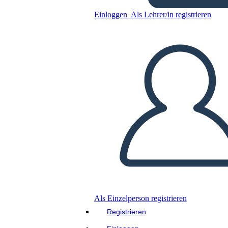
Kopieren Sie dieses Storyboard
Einloggen
Als Lehrer/in registrieren
ERSTELLEN SIE EIN STORYBOARD
DIASHOW ABSPIELEN
LIES MIR VOR
Als Einzelperson registrieren
Registrieren