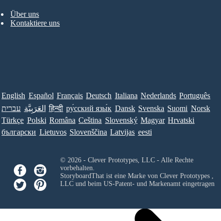
Über uns
Kontaktiere uns
English
Español
Français
Deutsch
Italiana
Nederlands
Português
עברית
العَرَبِيَّة
हिन्दी
ру́сский язы́к
Dansk
Svenska
Suomi
Norsk
Türkçe
Polski
Româna
Ceština
Slovenský
Magyar
Hrvatski
български
Lietuvos
Slovenščina
Latvijas
eesti
© 2026 - Clever Prototypes, LLC - Alle Rechte
vorbehalten.
StoryboardThat ist eine Marke von
Clever Prototypes ,
LLC
und beim US-Patent- und Markenamt eingetragen