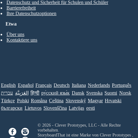
Datenschutz und Sicherheit für Schulen und Schüler
Barrierefreiheit
Ihre Datenschutzoptionen
Etwa
Über uns
Kontaktiere uns
English
Español
Français
Deutsch
Italiana
Nederlands
Português
עברית
العَرَبِيَّة
हिन्दी
ру́сский язы́к
Dansk
Svenska
Suomi
Norsk
Türkçe
Polski
Româna
Ceština
Slovenský
Magyar
Hrvatski
български
Lietuvos
Slovenščina
Latvijas
eesti
© 2026 - Clever Prototypes, LLC - Alle Rechte
vorbehalten.
StoryboardThat ist eine Marke von
Clever Prototypes ,