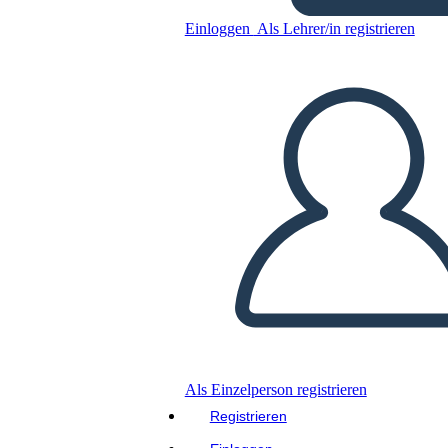
Die Outsiders Charakter
Einloggen
Als Lehrer/in registrieren
Kartenvorlage
Kopieren Sie dieses Storyboard
ERSTELLEN SIE EIN STORYBOARD
DIASHOW ABSPIELEN
LIES MIR VOR
Als Einzelperson registrieren
Registrieren