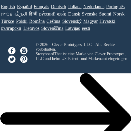
English
Español
Français
Deutsch
Italiana
Nederlands
Português
עברית
العَرَبِيَّة
हिन्दी
ру́сский язы́к
Dansk
Svenska
Suomi
Norsk
Türkçe
Polski
Româna
Ceština
Slovenský
Magyar
Hrvatski
български
Lietuvos
Slovenščina
Latvijas
eesti
© 2026 - Clever Prototypes, LLC - Alle Rechte
vorbehalten.
StoryboardThat ist eine Marke von
Clever Prototypes ,
LLC
und beim US-Patent- und Markenamt eingetragen