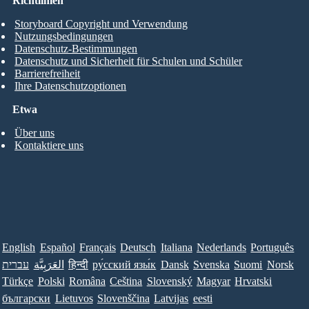
Richtlinien
Storyboard Copyright und Verwendung
Nutzungsbedingungen
Datenschutz-Bestimmungen
Datenschutz und Sicherheit für Schulen und Schüler
Barrierefreiheit
Ihre Datenschutzoptionen
Etwa
Über uns
Kontaktiere uns
English
Español
Français
Deutsch
Italiana
Nederlands
Português
עברית
العَرَبِيَّة
हिन्दी
ру́сский язы́к
Dansk
Svenska
Suomi
Norsk
Türkçe
Polski
Româna
Ceština
Slovenský
Magyar
Hrvatski
български
Lietuvos
Slovenščina
Latvijas
eesti