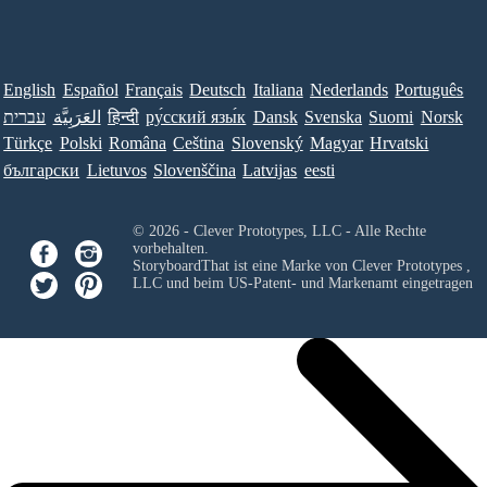
English
Español
Français
Deutsch
Italiana
Nederlands
Português
עברית
العَرَبِيَّة
हिन्दी
ру́сский язы́к
Dansk
Svenska
Suomi
Norsk
Türkçe
Polski
Româna
Ceština
Slovenský
Magyar
Hrvatski
български
Lietuvos
Slovenščina
Latvijas
eesti
© 2026 - Clever Prototypes, LLC - Alle Rechte
vorbehalten.
StoryboardThat ist eine Marke von
Clever Prototypes ,
LLC
und beim US-Patent- und Markenamt eingetragen