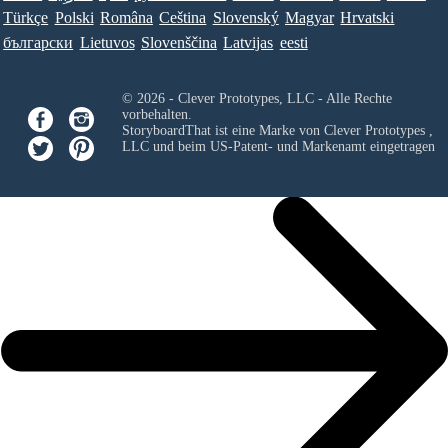
Türkçe
Polski
Româna
Ceština
Slovenský
Magyar
Hrvatski
български
Lietuvos
Slovenščina
Latvijas
eesti
© 2026 - Clever Prototypes, LLC - Alle Rechte
vorbehalten.
StoryboardThat ist eine Marke von
Clever Prototypes ,
LLC
und beim US-Patent- und Markenamt eingetragen