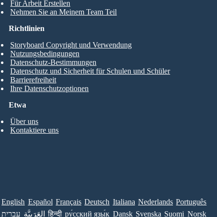
Für Arbeit Erstellen
Nehmen Sie an Meinem Team Teil
Richtlinien
Storyboard Copyright und Verwendung
Nutzungsbedingungen
Datenschutz-Bestimmungen
Datenschutz und Sicherheit für Schulen und Schüler
Barrierefreiheit
Ihre Datenschutzoptionen
Etwa
Über uns
Kontaktiere uns
English
Español
Français
Deutsch
Italiana
Nederlands
Português
עברית
العَرَبِيَّة
हिन्दी
ру́сский язы́к
Dansk
Svenska
Suomi
Norsk