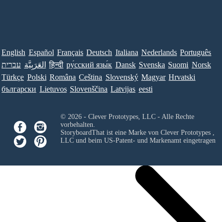
English
Español
Français
Deutsch
Italiana
Nederlands
Português
עברית
العَرَبِيَّة
हिन्दी
ру́сский язы́к
Dansk
Svenska
Suomi
Norsk
Türkçe
Polski
Româna
Ceština
Slovenský
Magyar
Hrvatski
български
Lietuvos
Slovenščina
Latvijas
eesti
© 2026 - Clever Prototypes, LLC - Alle Rechte
vorbehalten.
StoryboardThat ist eine Marke von
Clever Prototypes ,
LLC
und beim US-Patent- und Markenamt eingetragen