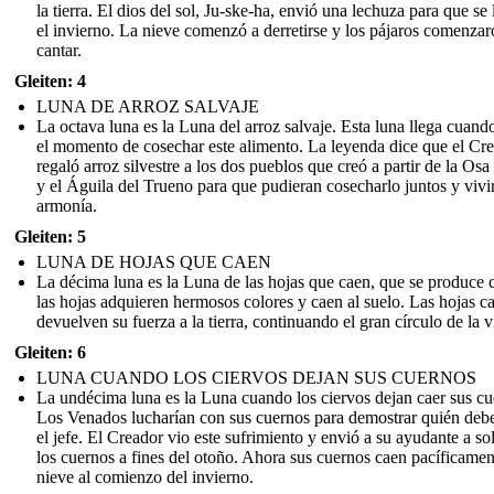
la tierra. El dios del sol, Ju-ske-ha, envió una lechuza para que se 
el invierno. La nieve comenzó a derretirse y los pájaros comenzar
cantar.
Gleiten: 4
LUNA DE ARROZ SALVAJE
La octava luna es la Luna del arroz salvaje. Esta luna llega cuando
el momento de cosechar este alimento. La leyenda dice que el Cr
regaló arroz silvestre a los dos pueblos que creó a partir de la Os
y el Águila del Trueno para que pudieran cosecharlo juntos y vivi
armonía.
Gleiten: 5
LUNA DE HOJAS QUE CAEN
La décima luna es la Luna de las hojas que caen, que se produce
las hojas adquieren hermosos colores y caen al suelo. Las hojas c
devuelven su fuerza a la tierra, continuando el gran círculo de la v
Gleiten: 6
LUNA CUANDO LOS CIERVOS DEJAN SUS CUERNOS
La undécima luna es la Luna cuando los ciervos dejan caer sus cu
Los Venados lucharían con sus cuernos para demostrar quién debe
el jefe. El Creador vio este sufrimiento y envió a su ayudante a sol
los cuernos a fines del otoño. Ahora sus cuernos caen pacíficamen
nieve al comienzo del invierno.