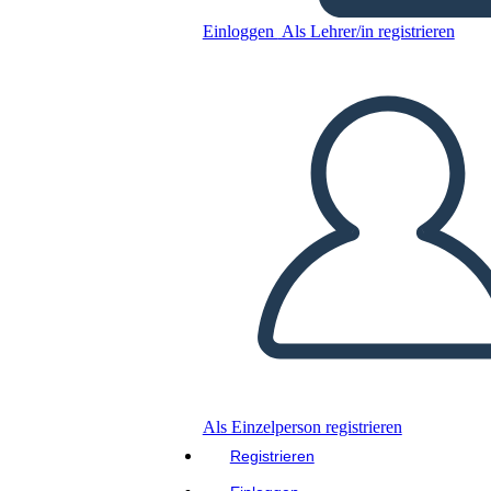
Civiles Ejemplo
Einloggen
Als Lehrer/in registrieren
Kopieren Sie dieses Storyboard
ERSTELLEN SIE EIN STORYBOARD
DIASHOW ABSPIELEN
LIES MIR VOR
Als Einzelperson registrieren
Registrieren