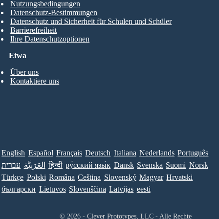
Nutzungsbedingungen
Datenschutz-Bestimmungen
Datenschutz und Sicherheit für Schulen und Schüler
Barrierefreiheit
Ihre Datenschutzoptionen
Etwa
Über uns
Kontaktiere uns
English
Español
Français
Deutsch
Italiana
Nederlands
Português
עברית
العَرَبِيَّة
हिन्दी
ру́сский язы́к
Dansk
Svenska
Suomi
Norsk
Türkçe
Polski
Româna
Ceština
Slovenský
Magyar
Hrvatski
български
Lietuvos
Slovenščina
Latvijas
eesti
© 2026 - Clever Prototypes, LLC - Alle Rechte