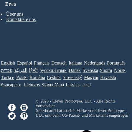
Etwa
Über uns
Kontaktiere uns
English
Español
Français
Deutsch
Italiana
Nederlands
Português
עברית
العَرَبِيَّة
हिन्दी
ру́сский язы́к
Dansk
Svenska
Suomi
Norsk
Türkçe
Polski
Româna
Ceština
Slovenský
Magyar
Hrvatski
български
Lietuvos
Slovenščina
Latvijas
eesti
© 2026 - Clever Prototypes, LLC - Alle Rechte
vorbehalten.
StoryboardThat ist eine Marke von
Clever Prototypes ,
LLC
und beim US-Patent- und Markenamt eingetragen